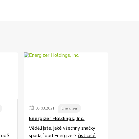
05
.
03
.
2021
Energizer
Energizer Holdings, Inc.
Věděli jste, jaké všechny značky
írodě
spadají pod Energizer?
číst celé