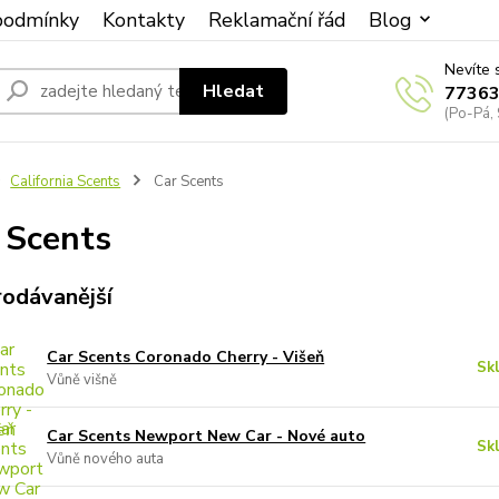
podmínky
Kontakty
Reklamační řád
Blog
Nevíte 
Hledat
7736
(Po-Pá, 
California Scents
Car Scents
 Scents
rodávanější
Car Scents Coronado Cherry - Višeň
Sk
Vůně višně
Car Scents Newport New Car - Nové auto
Sk
Vůně nového auta