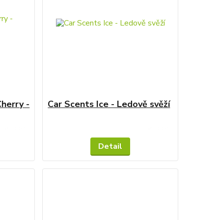
herry -
Car Scents Ice - Ledově svěží
Skladem
Skladem
Detail