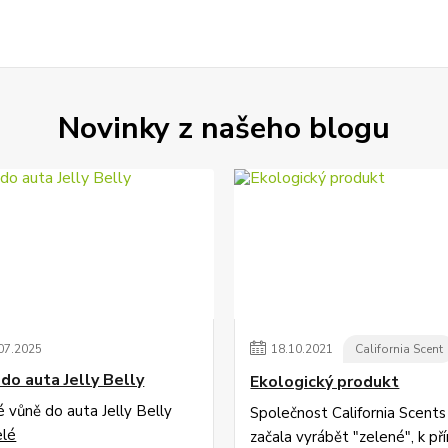
Novinky z našeho blogu
07
.
2025
18
.
10
.
2021
California Scent
do auta Jelly Belly
Ekologický produkt
é vůně do auta Jelly Belly
Společnost California Scents
elé
začala vyrábět "zelené", k př