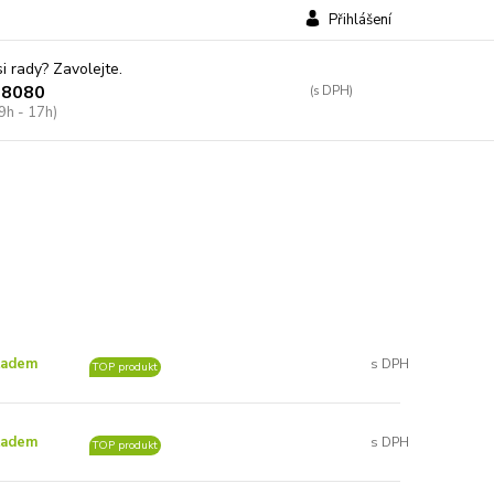
Přihlášení
si rady? Zavolejte.
38080
9h - 17h)
ladem
TOP produkt
ladem
TOP produkt