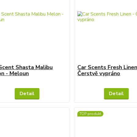
Scent Shasta Malibu
Car Scents Fresh Linen
n - Meloun
Čerstvě vypráno
Skladem
Detail
Detail
TOP produkt