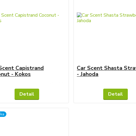
Scent Capistrand
Car Scent Shasta Str
nut - Kokos
- Jahoda
Skladem
Detail
Detail
nka