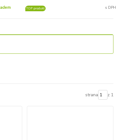
ladem
TOP produkt
strana
z 1