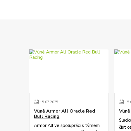
15
.
07
.
2025
15
.
Vůně Armor All Oracle Red
Vůně 
Bull Racing
Sladk
Armor All ve spolupráci s týmem
číst c