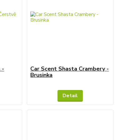
 -
Car Scent Shasta Crambery -
Brusinka
Skladem
Skladem
Detail