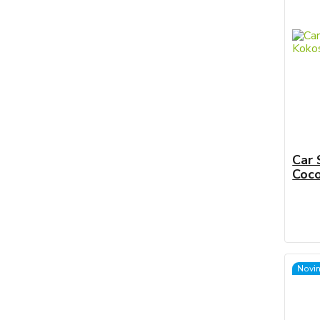
Car 
Coco
Novi