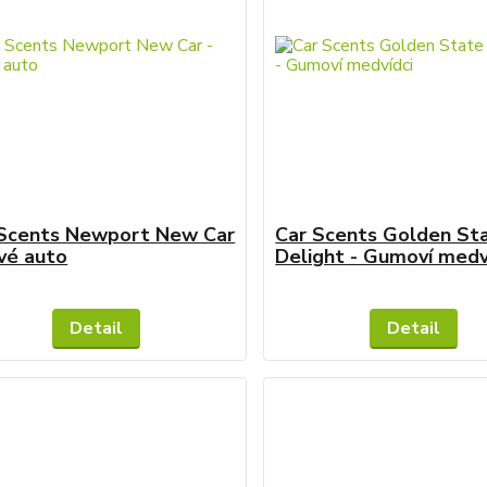
 Scents Newport New Car
Car Scents Golden St
vé auto
Delight - Gumoví medv
Skladem
Detail
Detail