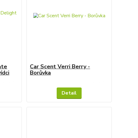
ate
Car Scent Verri Berry -
ídci
Borůvka
Skladem
Skladem
Detail