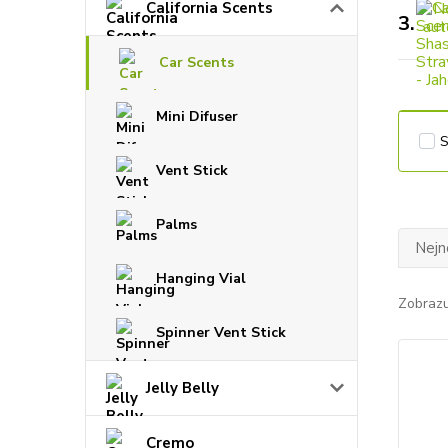
California Scents
3.
Car Scents
Mini Difuser
Vent Stick
Palms
Nejn
Hanging Vial
Zobrazu
Spinner Vent Stick
Jelly Belly
Cremo