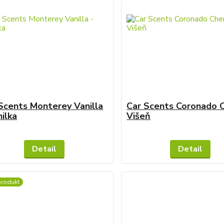
Scents Monterey Vanilla
Car Scents Coronado C
nilka
Višeň
Skladem
Detail
Detail
produkt