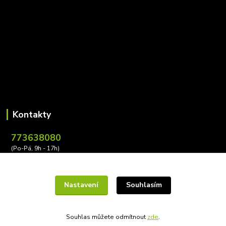
Kontakty
773638080
(Po-Pá, 9h - 17h)
leona.buzkova@conectiv.cz
Nastavení
Souhlasím
Souhlas můžete odmítnout
zde
.
Vytvořeno na
Eshop-rychle.cz