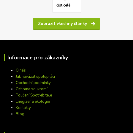
číst celé
Zobrazit všechny články
Informace pro zákazníky
O nás
Jak navázat spolupráci
Obchodní podmínky
Ochrana soukromí
Poučení Spotřebitele
Enegizer a ekologie
Kontakty
Blog