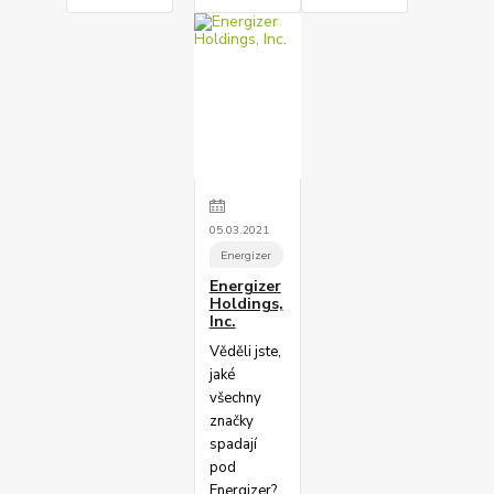
05
.
03
.
2021
Energizer
Energizer
Holdings,
Inc.
Věděli jste,
jaké
všechny
značky
spadají
pod
Energizer?