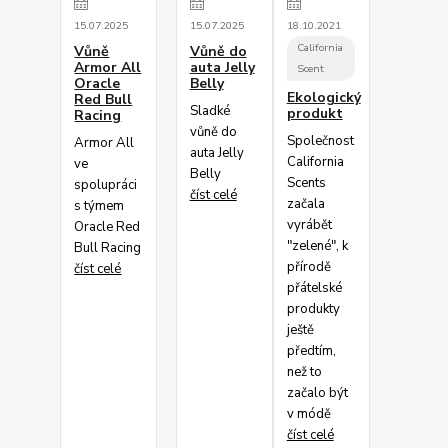
15
.
07
.
2025
15
.
07
.
2025
18
.
10
.
2021
California
Vůně
Vůně do
Armor All
auta Jelly
Scent
Oracle
Belly
Ekologický
Red Bull
Sladké
produkt
Racing
vůně do
Společnost
Armor All
auta Jelly
California
ve
Belly
Scents
spolupráci
číst celé
začala
s týmem
vyrábět
Oracle Red
"zelené", k
Bull Racing
přírodě
číst celé
přátelské
produkty
ještě
předtím,
než to
začalo být
v módě
číst celé