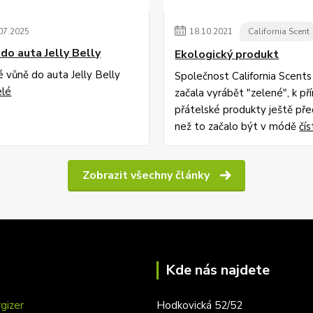
07
.
2025
18
.
10
.
2021
California Scent
do auta Jelly Belly
Ekologický produkt
é vůně do auta Jelly Belly
Společnost California Scents
elé
začala vyrábět "zelené", k př
přátelské produkty ještě pře
než to začalo být v módě
čís
Zobrazit všechny články
Kde nás najdete
gizer
Hodkovická 52/52