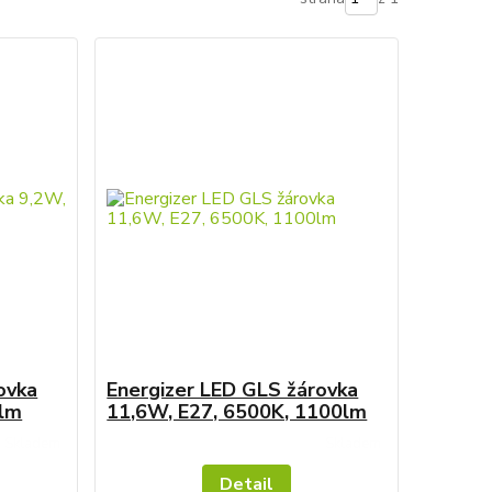
ovka
Energizer LED GLS žárovka
6lm
11,6W, E27, 6500K, 1100lm
Skladem
Skladem
Detail