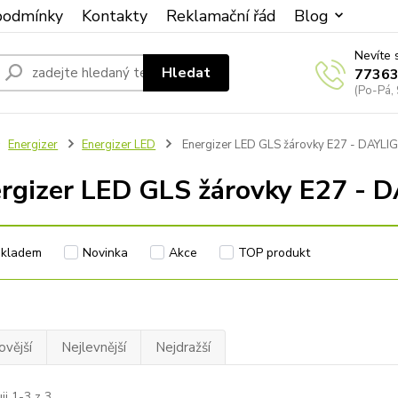
podmínky
Kontakty
Reklamační řád
Blog
Nevíte 
Hledat
7736
(Po-Pá, 
Energizer
Energizer LED
Energizer LED GLS žárovky E27 - DAYL
rgizer LED GLS žárovky E27 - 
Skladem
Novinka
Akce
TOP produkt
ovější
Nejlevnější
Nejdražší
ji 1-3 z 3