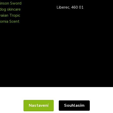
kinson Sword
Liberec, 460 01
dog skincare
iian Tropic
fornia Scent
Nastavení
Souhlasím