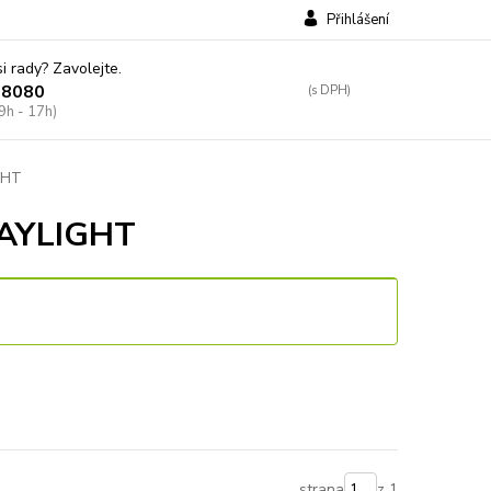
Přihlášení
si rady? Zavolejte.
38080
9h - 17h)
IGHT
DAYLIGHT
strana
z 1