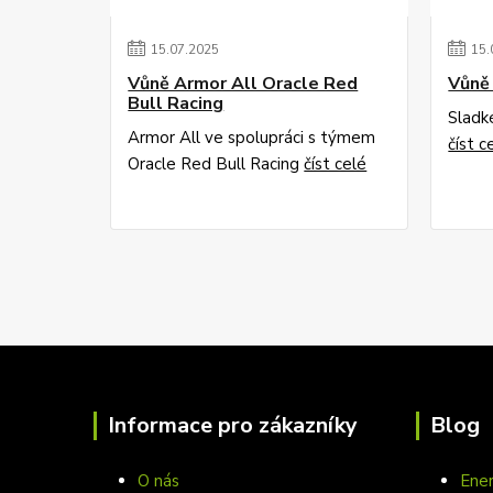
15
.
07
.
2025
15
.
Vůně Armor All Oracle Red
Vůně 
Bull Racing
Sladk
Armor All ve spolupráci s týmem
číst c
Oracle Red Bull Racing
číst celé
Informace pro zákazníky
Blog
O nás
Ener