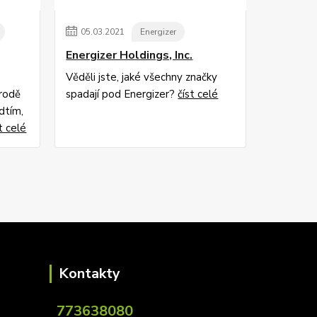
05
.
03
.
2021
Energizer
Energizer Holdings, Inc.
Věděli jste, jaké všechny značky
írodě
spadají pod Energizer?
číst celé
dtím,
t celé
Kontakty
773638080