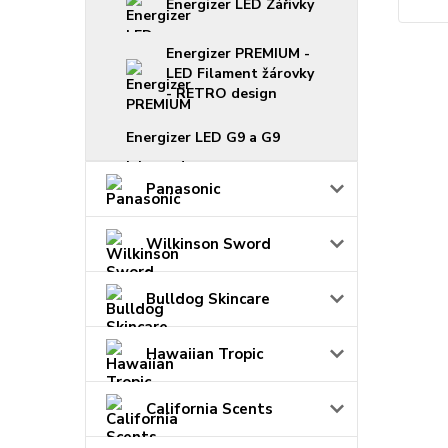
Energizer LED Zářivky
Energizer PREMIUM -
LED Filament žárovky
- RETRO design
Energizer LED G9 a G9
Panasonic
Wilkinson Sword
Bulldog Skincare
Hawaiian Tropic
California Scents