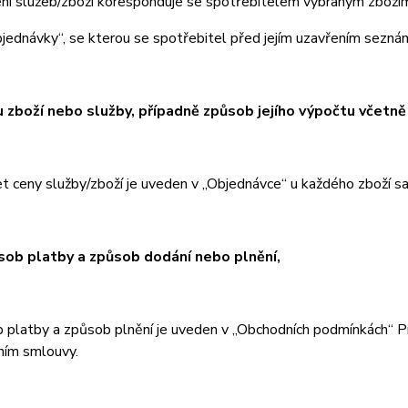
ní služeb/zboží koresponduje se spotřebitelem vybraným zbož
jednávky“, se kterou se spotřebitel před jejím uzavřením seznám
u zboží nebo služby, případně způsob jejího výpočtu včetně
t ceny služby/zboží je uveden v „Objednávce“ u každého zboží 
sob platby a způsob dodání nebo plnění,
 platby a způsob plnění je uveden v „Obchodních podmínkách“ Pro
ním smlouvy.