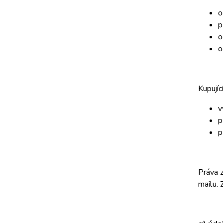
o
p
o
o
Kupujíc
v
p
p
Práva z
mailu. 