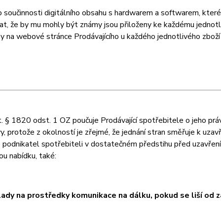
o součinnosti digitálního obsahu s hardwarem a softwarem, které
at, že by mu mohly být známy jsou přiloženy ke každému jednotl
y na webové stránce Prodávajícího u každého jednotlivého zbož
. § 1820 odst. 1 OZ poučuje Prodávající spotřebitele o jeho prá
, protože z okolností je zřejmé, že jednání stran směřuje k uza
e podnikatel spotřebiteli v dostatečném předstihu před uzavření
ou nabídku, také:
lady na prostředky komunikace na dálku, pokud se liší od z