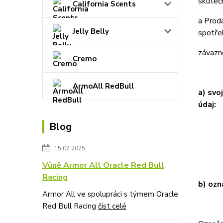
skuteč
California Scents
a Prod
Jelly Belly
spotřeb
závazn
Cremo
ArmoAll RedBull
a) svo
údaj:
Blog
Em
15.07.2025
Vůně Armor All Oracle Red Bull
Racing
b) ozn
Armor All ve spolupráci s týmem Oracle
Red Bull Racing
číst celé