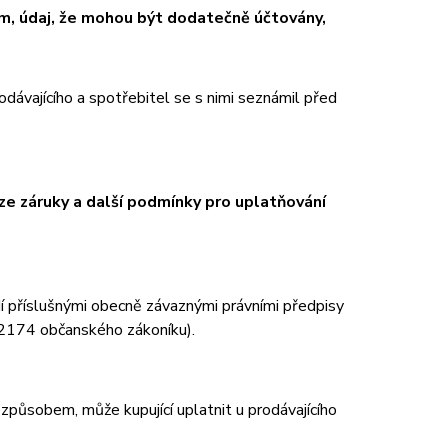
em, údaj, že mohou být dodatečně účtovány,
ávajícího a spotřebitel se s nimi seznámil před
h ze záruky a další podmínky pro uplatňování
dí příslušnými obecně závaznými právními předpisy
2174 občanského zákoníku).
 způsobem, může kupující uplatnit u prodávajícího