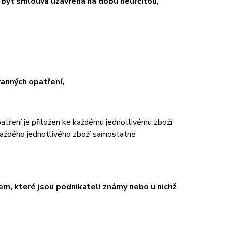
i být smlouva uzavřena na dobu neurčitou,
ranných opatření,
patření je přiložen ke každému jednotlivému zboží
každého jednotlivého zboží samostatně
em, které jsou podnikateli známy nebo u nichž