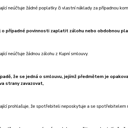
jící neúčtuje žádné poplatky či vlastní náklady za případnou kom
j o případné povinnosti zaplatit zálohu nebo obdobnou plat
jící neúčtuje žádnou zálohu z Kupní smlouvy.
řípadě, že se jedná o smlouvu, jejímž předmětem je opakova
a strany zavazovat,
ající prohlašuje, že spotřebiteli neposkytuje a se spotřebitele