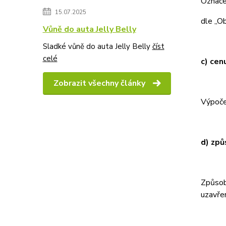
Označe
15.07.2025
dle „Ob
Vůně do auta Jelly Belly
Sladké vůně do auta Jelly Belly
číst
celé
c) cen
Zobrazit všechny články
Výpoče
d) způ
Způsob
uzavře