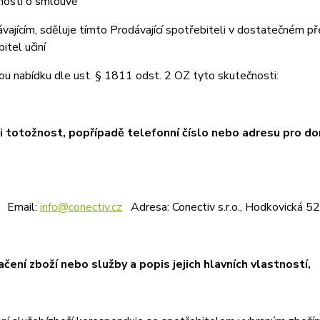
nosti o smlouvě
ávajícím, sděluje tímto Prodávající spotřebiteli v dostatečném 
itel učiní
ou nabídku dle ust. § 1811 odst. 2 OZ tyto skutečnosti:
ji totožnost, popřípadě telefonní číslo nebo adresu pro do
ail:
info@conectiv.cz
Adresa: Conectiv s.r.o., Hodkovická 5
ačení zboží nebo služby a popis jejich hlavních vlastností,