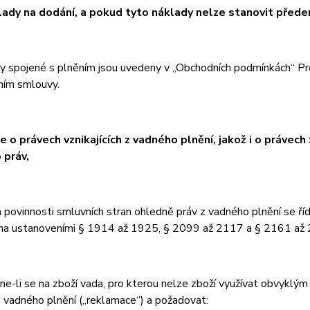
lady na dodání, a pokud tyto náklady nelze stanovit před
y spojené s plněním jsou uvedeny v „Obchodních podmínkách“ Prod
ním smlouvy.
je o právech vznikajících z vadného plnění, jakož i o právec
 práv,
 povinnosti smluvních stran ohledně práv z vadného plnění se ří
na ustanoveními § 1914 až 1925, § 2099 až 2117 a § 2161 až 
e-li se na zboží vada, pro kterou nelze zboží využívat obvyklým
z vadného plnění („reklamace“) a požadovat: