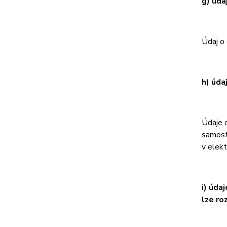
g) úda
Údaj o
h) úda
Údaje o
samost
v elek
i) úda
lze ro