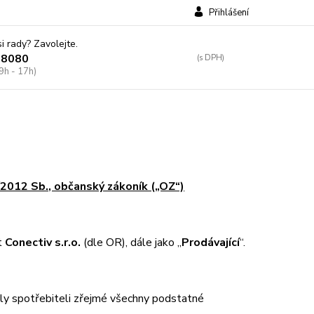
Přihlášení
si rady? Zavolejte.
38080
9h - 17h)
/2012 Sb., občanský zákoník („OZ“)
t
Conectiv s.r.o.
(dle OR), dále jako „
Prodávající
“.
yly spotřebiteli zřejmé všechny podstatné