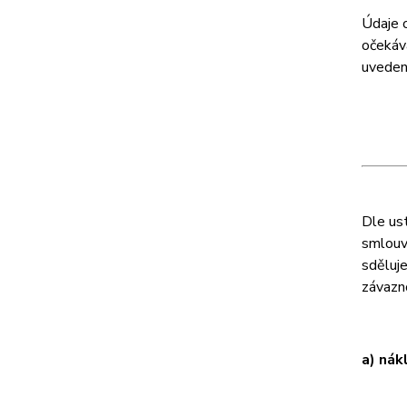
Údaje 
očekáv
uveden
Dle ust
smlouvy
sděluj
závazn
a) nák