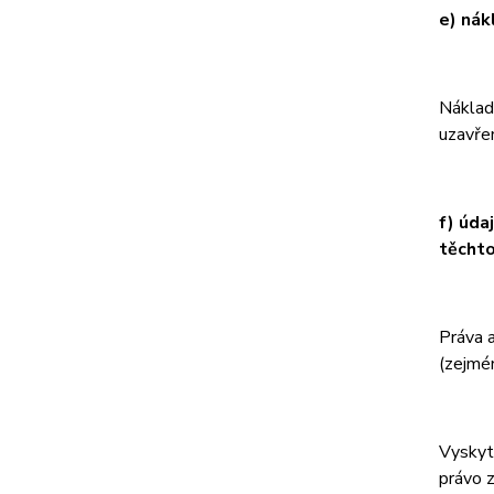
e) nák
Náklad
uzavře
f) úda
těchto
Práva a
(zejmé
Vyskytn
právo 