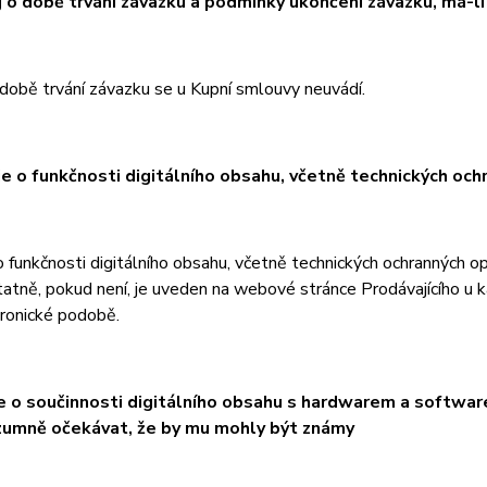
j o době trvání závazku a podmínky ukončení závazku, má-l
 době trvání závazku se u Kupní smlouvy neuvádí.
je o funkčnosti digitálního obsahu, včetně technických och
 funkčnosti digitálního obsahu, včetně technických ochranných o
atně, pokud není, je uveden na webové stránce Prodávajícího u 
tronické podobě.
je o součinnosti digitálního obsahu s hardwarem a softwar
zumně očekávat, že by mu mohly být známy