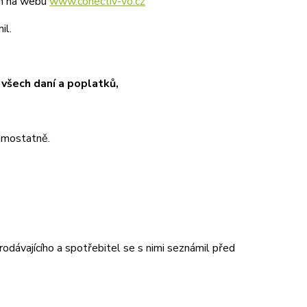
ím na webu
www.conectiv-vo.cz
il.
 všech daní a poplatků,
samostatně.
dávajícího a spotřebitel se s nimi seznámil před