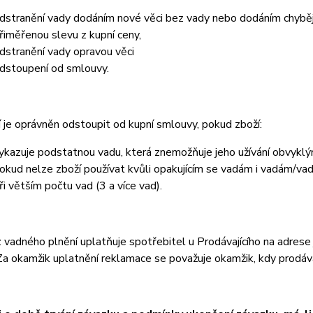
dstranění vady dodáním nové věci bez vady nebo dodáním chyběj
řiměřenou slevu z kupní ceny,
dstranění vady opravou věci
dstoupení od smlouvy.
í je oprávněn odstoupit od kupní smlouvy, pokud zboží:
ykazuje podstatnou vadu, která znemožňuje jeho užívání obvyk
okud nelze zboží používat kvůli opakujícím se vadám i vadám/va
ři větším počtu vad (3 a více vad).
 vadného plnění uplatňuje spotřebitel u Prodávajícího na adrese
Za okamžik uplatnění reklamace se považuje okamžik, kdy prodáva