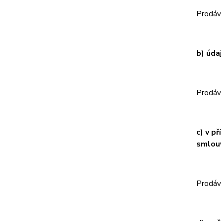
Prodáva
b) úda
Prodáva
c) v p
smlouv
Prodáv