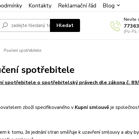
podmínky
Kontakty
Reklamační řád
Blog
Nevíte 
Hledat
7736
(Po-Pá, 
Poučení spotřebitele
čení spotřebitele
í spotřebitele o spotřebitelský právech dle zákona č. 89
ovatelem zboží specifikovaného v
Kupní smlouvě
je společnos
em k tomu, že jednání stran směřuje k uzavření smlouvy a aby b