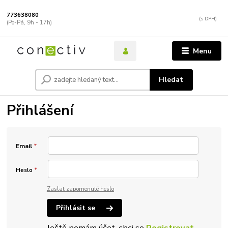
773638080
(Po-Pá, 9h - 17h)
Menu
Hledat
Přihlášení
Email
*
Heslo
*
Zaslat zapomenuté heslo
Přihlásit se
Ještě nemám účet, chci se
Registrovat