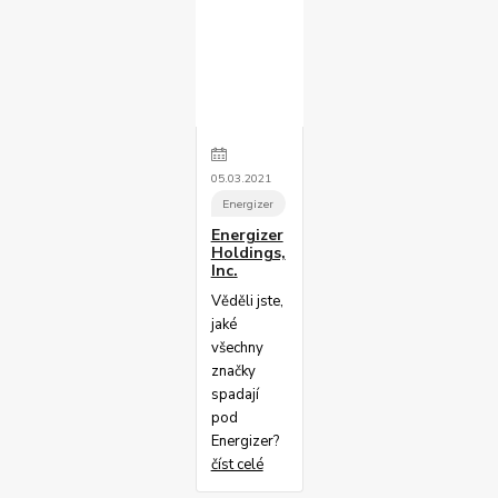
05
.
03
.
2021
Energizer
Energizer
Holdings,
Inc.
Věděli jste,
jaké
všechny
značky
spadají
pod
Energizer?
číst celé