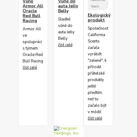
Vůně
Vůně do
Armor All
auta Jelly
Scent
Oracle
Belly
Ekologický
Red Bull
Sladké
produkt
Racing
vůně do
Společnost
Armor All
auta Jelly
California
ve
Belly
Scents
spolupráci
číst celé
začala
s týmem
vyrábět
Oracle Red
"zelené", k
Bull Racing
přírodě
číst celé
přátelské
produkty
ještě
předtím,
než to
začalo být
v módě
číst celé