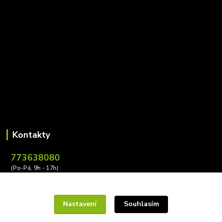
Kontakty
773638080
(Po-Pá, 9h - 17h)
leona.buzkova@conectiv.cz
Nastavení
Souhlasím