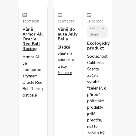
15
.
07
.
2025
15
.
07
.
2025
18
.
10
.
2021
California
Vůně
Vůně do
Armor All
auta Jelly
Scent
Oracle
Belly
Ekologický
Red Bull
Sladké
produkt
Racing
vůně do
Společnost
Armor All
auta Jelly
California
ve
Belly
Scents
spolupráci
číst celé
začala
s týmem
vyrábět
Oracle Red
"zelené", k
Bull Racing
přírodě
číst celé
přátelské
produkty
ještě
předtím,
než to
začalo být