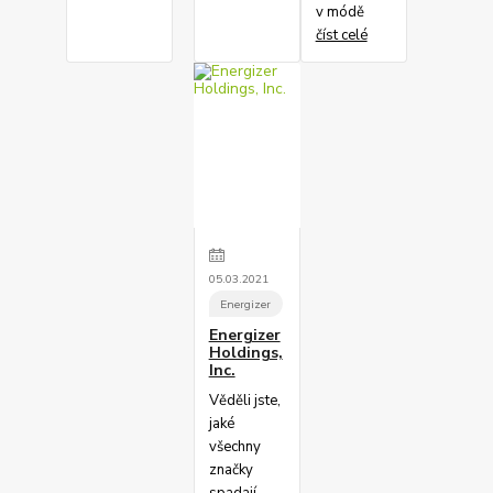
v módě
číst celé
05
.
03
.
2021
Energizer
Energizer
Holdings,
Inc.
Věděli jste,
jaké
všechny
značky
spadají