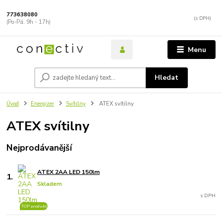
773638080
(Po-Pá, 9h - 17h)
Menu
Hledat
Úvod
Energizer
Svítilny
ATEX svítilny
ATEX svítilny
Nejprodávanější
ATEX 2AA LED 150lm
1.
Skladem
TOP produkt