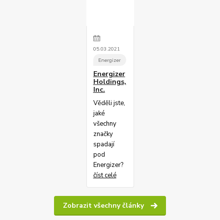
05
.
03
.
2021
Energizer
Energizer
Holdings,
Inc.
Věděli jste,
jaké
všechny
značky
spadají
pod
Energizer?
číst celé
Zobrazit všechny články