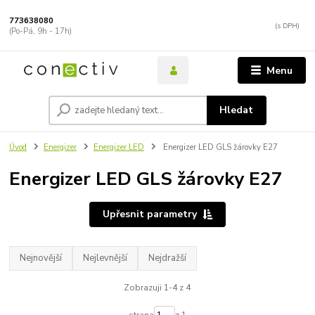
773638080
(Po-Pá, 9h - 17h)
Menu
Hledat
Úvod
Energizer
Energizer LED
Energizer LED GLS žárovky E27
Energizer LED GLS žárovky E27
Upřesnit parametry
Nejnovější
Nejlevnější
Nejdražší
Zobrazuji 1-4 z 4