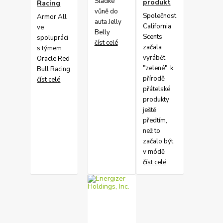
Sladké
produkt
Racing
vůně do
Společnost
Armor All
auta Jelly
California
ve
Belly
Scents
spolupráci
číst celé
začala
s týmem
vyrábět
Oracle Red
"zelené", k
Bull Racing
přírodě
číst celé
přátelské
produkty
ještě
předtím,
než to
začalo být
v módě
číst celé