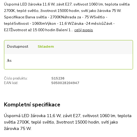
Úsporná LED žárovka 11,6 W, závit E27, svítivost 1060 lm, teplota světla
2700K, teplé světlo, životnost 15000 hodin, svítí jako žárovka 75 W.
Specifikace:Barva světla - 2700KNáhrada za - 75 WSvětlo -
tepléSvítivost - 1060lmVýkon - 11,6 WZáruka -24 měsícůZávit -
E27Životnost až 15 000 hodin Balení 1...
celý popis
Dostupnost
Skladem
/
ks
Číslo produktu:
S15236
EAN kód:
5050028204947
Kompletní specifikace
Úsporná LED žárovka 11,6 W, závit E27, svítivost 1060 lm, teplota
světla 2700K, teplé světlo, životnost 15000 hodin, svítí jako
žárovka 75 W.