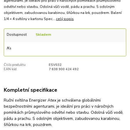
agenturami, je ideální pro práci v náročných pomínkách průmyslového
odvětví nebo stavbu. Odolná vůči vodě, pádu a prachu. S odolným
objektivem, zabudovanou karabinou, šňůrkou na krk, pouzdrem. Balení
1/4 = 4 svítilny v kartonu Spec...
celý popis
Dostupnost
Skladem
/
Ks
Číslo produktu:
ESV032
EAN kód:
7 638 900 424 492
Kompletní specifikace
Ruční svítilna Energizer Atex je schválena globálními
bezpečnostními agenturami, je ideální pro práci v náročných
pomínkách průmyslového odvětví nebo stavbu. Odolná vůči vodě,
pádu a prachu. S odolným objektivem, zabudovanou karabinou,
šňůrkou na krk, pouzdrem.