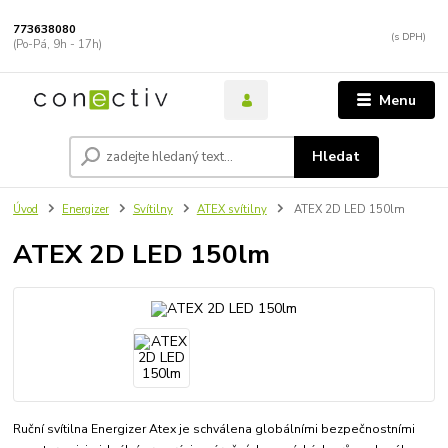
773638080
(Po-Pá, 9h - 17h)
Menu
Hledat
Úvod
Energizer
Svítilny
ATEX svítilny
ATEX 2D LED 150lm
ATEX 2D LED 150lm
Ruční svítilna Energizer Atex je schválena globálními bezpečnostními