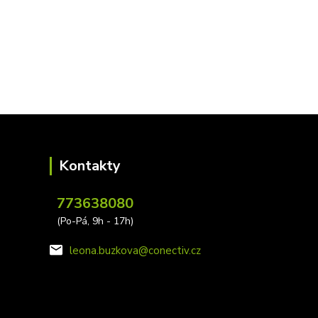
Kontakty
773638080
(Po-Pá, 9h - 17h)
leona.buzkova@conectiv.cz