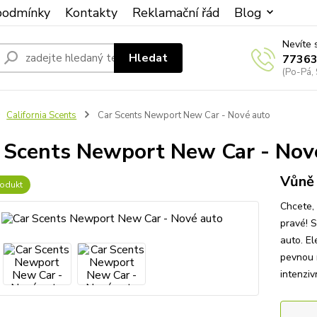
podmínky
Kontakty
Reklamační řád
Blog
Nevíte 
Hledat
7736
(Po-Pá, 
California Scents
Car Scents Newport New Car - Nové auto
 Scents Newport New Car - Nov
Vůně
odukt
Chcete,
pravé! S
auto. El
pevnou 
intenziv