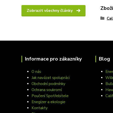
Zboží
Zobrazit všechny články
Cal
Informace pro zákazníky
Blog
O nás
Ener
Jak navázat spolupráci
Wil
Obchodní podmínky
Bull
Ochrana soukromí
Hawa
Poučení Spotřebitele
Cali
Enegizer a ekologie
Kontakty