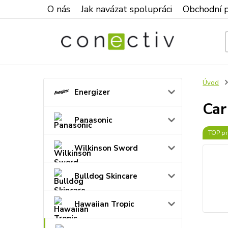
O nás
Jak navázat spolupráci
Obchodní 
Úvod
Energizer
Car
Panasonic
TOP pr
Wilkinson Sword
Bulldog Skincare
Hawaiian Tropic