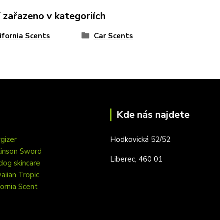
 zařazeno v kategoriích
ifornia Scents
Car Scents
Kde nás najdete
gizer
Hodkovická 52/52
kinson Sword
Liberec, 460 01
dog skincare
iian Tropic
fornia Scent