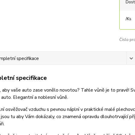
Dost
/
Ks
Číslo pr
mpletní specifikace
etní specifikace
 aby vaše auto zase vonělo novotou? Tahle vůně je to pravé! Svě
auto. Elegantní a noblesní vůně.
lní osvěžovač vzduchu s pevnou náplní v praktické malé plechovce
 jsou tu aby Vám dokázaly, co znamená opravdu dlouhotrvající p
ři.