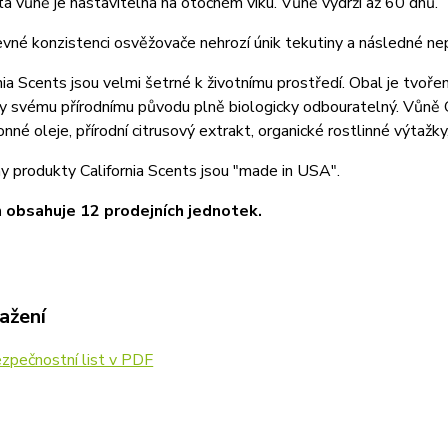
ta vůně je nastavitelná na otočném víku. Vůně vydrží až 60 dnů.
evné konzistenci osvěžovače nehrozí únik tekutiny a následné ne
nia Scents jsou velmi šetrné k životnímu prostředí. Obal je tvoř
y svému přírodnímu původu plně biologicky odbouratelný. Vůně Ca
onné oleje, přírodní citrusový extrakt, organické rostlinné výtažky
y produkty California Scents jsou "made in USA".
 obsahuje 12 prodejních jednotek.
ažení
zpečnostní list v PDF