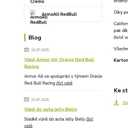
Intenzi
Díky p
ArmoAll RedBull
Califor
pak dík
Blog
čisté v
Všechn
15.07.2025
Vůně Armor All Oracle Red Bull
Karton
Racing
Armor All ve spolupráci s týmem Oracle
Red Bull Racing
číst celé
Ke st
15.07.2025
Be
Vůně do auta Jelly Belly
Sladké vůně do auta Jelly Belly
číst
celé