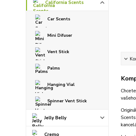
California Scents
Car Scents
Mini Difuser
Vent Stick
Ko
Palms
Kompl
Hanging Vial
Chcete,
vašeho 
Spinner Vent Stick
Originá
Scents
Jelly Belly
kancelá
Cremo