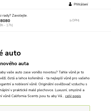
Přihlášení
si rady? Zavolejte.
38080
9h - 17h)
é auto
 nového auta
 aby vaše auto zase vonělo novotou? Tahle vůně je to
věží, čistá a lehce kořeněná - ta nejlepší vůně pro vašeho
egantní a noblesní vůně. Originální osvěžovač vzduchu s
náplní v praktické malé plechovce. Luxusní, smyslné a
ní vůně California Scents jsou tu aby Vá...
celý popis