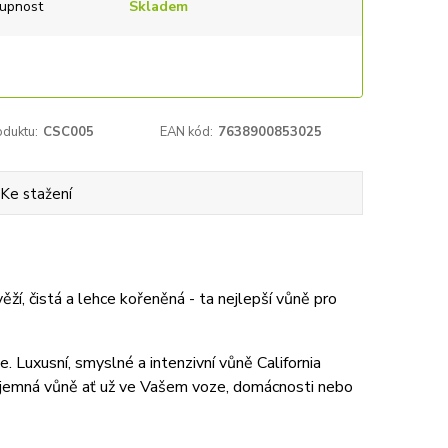
upnost
Skladem
oduktu:
CSC005
EAN kód:
7638900853025
Ke stažení
ží, čistá a lehce kořeněná - ta nejlepší vůně pro
. Luxusní, smyslné a intenzivní vůně California
říjemná vůně ať už ve Vašem voze, domácnosti nebo