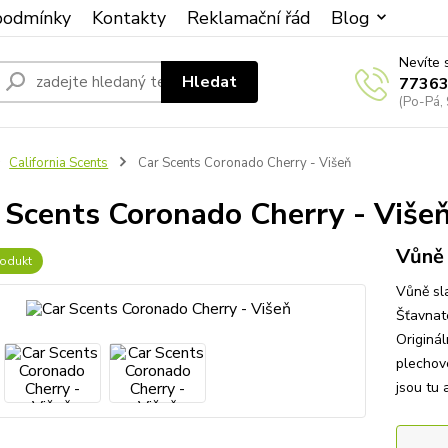
podmínky
Kontakty
Reklamační řád
Blog
Nevíte 
Hledat
7736
(Po-Pá, 
California Scents
Car Scents Coronado Cherry - Višeň
 Scents Coronado Cherry - Više
Vůně 
odukt
Vůně sla
Šťavnaté
Originá
plechovc
jsou tu