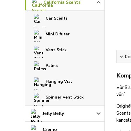
California Scents
Car Scents
Mini Difuser
Vent Stick
Ko
Palms
Kompl
Hanging Vial
Vůně sl
vůní.
Spinner Vent Stick
Originá
Scents
Jelly Belly
kancelá
Cremo