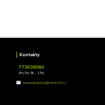
Kontakty
773638080
(Po-Pá, 9h - 17h)
leona.buzkova@conectiv.cz