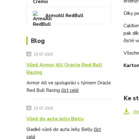
Intenzi
Díky p
ArmoAll RedBull
Califor
pak dík
Blog
čisté v
Všechn
15.07.2025
Vůně Armor All Oracle Red Bull
Karton
Racing
Armor All ve spolupráci s týmem Oracle
Red Bull Racing
číst celé
Ke st
15.07.2025
Be
Vůně do auta Jelly Belly
Sladké vůně do auta Jelly Belly
číst
celé