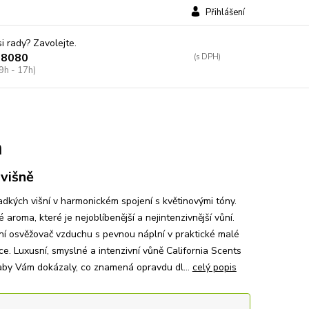
Přihlášení
si rady? Zavolejte.
38080
9h - 17h)
ň
višně
dkých višní v harmonickém spojení s květinovými tóny.
 aroma, které je nejoblíbenější a nejintenzivnější vůní.
lní osvěžovač vzduchu s pevnou náplní v praktické malé
e. Luxusní, smyslné a intenzivní vůně California Scents
 aby Vám dokázaly, co znamená opravdu dl...
celý popis