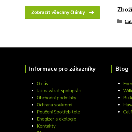
Zboží
Zobrazit všechny články
Cal
Informace pro zákazníky
Blog
O nás
Ener
Jak navázat spolupráci
Wil
Obchodní podmínky
Bull
Ochrana soukromí
Hawa
Poučení Spotřebitele
Cali
Enegizer a ekologie
Kontakty