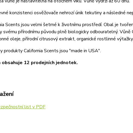
ta vůně je nastavitelná na otočném víku. Vůně vydrží až 60 dnů.
evné konzistenci osvěžovače nehrozí únik tekutiny a následné ne
nia Scents jsou velmi šetrné k životnímu prostředí. Obal je tvoř
y svému přírodnímu původu plně biologicky odbouratelný. Vůně Ca
onné oleje, přírodní citrusový extrakt, organické rostlinné výtažky
y produkty California Scents jsou "made in USA".
 obsahuje 12 prodejních jednotek.
ažení
zpečnostní list v PDF