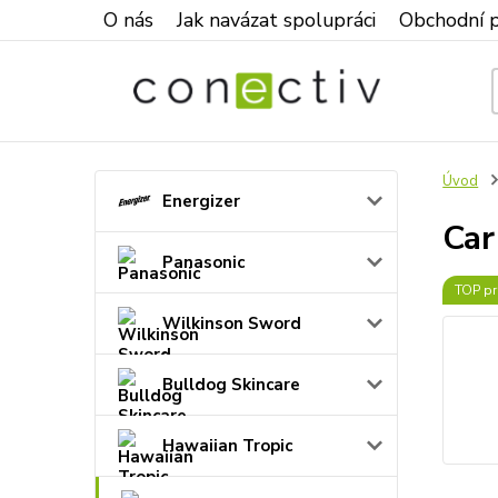
O nás
Jak navázat spolupráci
Obchodní 
Úvod
Energizer
Car
Panasonic
TOP pr
Wilkinson Sword
Bulldog Skincare
Hawaiian Tropic