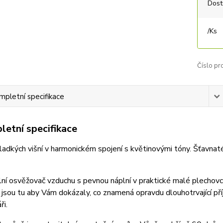
Dost
/
Ks
Číslo pr
mpletní specifikace
etní specifikace
adkých višní v harmonickém spojení s květinovými tóny. Šťavnaté 
lní osvěžovač vzduchu s pevnou náplní v praktické malé plechovce
 jsou tu aby Vám dokázaly, co znamená opravdu dlouhotrvající p
ři.