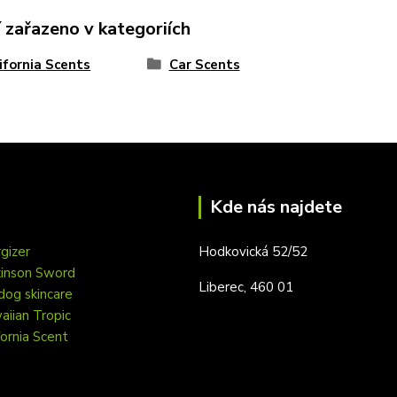
 zařazeno v kategoriích
ifornia Scents
Car Scents
Kde nás najdete
gizer
Hodkovická 52/52
kinson Sword
Liberec, 460 01
dog skincare
iian Tropic
fornia Scent