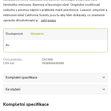
čerstvého melounu. Barevná a fascinující vůně. Originální osvěžovač
vzduchu s pevnou náplní v praktické malé plechovce. Luxusní, smyslné a
intenzivní vůně California Scents jsou tu aby Vám dokázaly, co znamená
opravdu dlouhotrvající p...
celý popis
Dostupnost
Skladem
/
ks
Číslo produktu:
CSC008
EAN kód:
7638900435085
Kompletní specifikace
Ke stažení
Kompletní specifikace