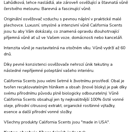
Lahůdková, lehce nasládlá, ale zároveň osvěžující a šťavnatá vůně
čerstvého melounu. Barevná a fascinující vůně.
Originální osvěžovač vzduchu s pevnou náplní v praktické malé
plechovce. Luxusní, smyslné a intenzivní vůně California Scents
jsou tu aby Vám dokázaly, co znamená opravdu dlouhotrvající
příjemná vůně ať už ve Vašem voze, domácnosti nebo kanceláři.
Intenzita vůně je nastavitelná na otočném víku. Vůně vydrží až 60
dnů.
Díky pevné konzistenci osvěžovače nehrozí únik tekutiny a
následné nepříjemné poleptání vašeho interiéru.
California Scents jsou velmi šetrné k životnímu prostředí. Obal je
tvořen recyklovatelným hliníkem a obsah (lnové bloky) je pak díky
svému přírodnímu původu plně biologicky odbouratelný. Vůně
California Scents obsahují jen ty nejkvalitnější 100% čisté vonné
oleje, přírodní citrusový extrakt, organické rostlinné výtažky,
esence a další přírodní vonné složky.
Všechny produkty California Scents jsou "made in USA".