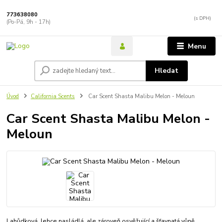
773638080
(Po-Pá, 9h - 17h)
Menu
Hledat
Úvod
California Scents
Car Scent Shasta Malibu Melon - Meloun
Car Scent Shasta Malibu Melon -
Meloun
Lahůdková, lehce nasládlá, ale zároveň osvěžující a šťavnatá vůně