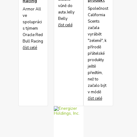
produkt
Racing
vůně do
Společnost
Armor All
auta Jelly
California
ve
Belly
Scents
spolupráci
číst celé
začala
s týmem
vyrábět
Oracle Red
"zelené", k
Bull Racing
přírodě
číst celé
přátelské
produkty
ještě
předtím,
než to
začalo být
v módě
číst celé