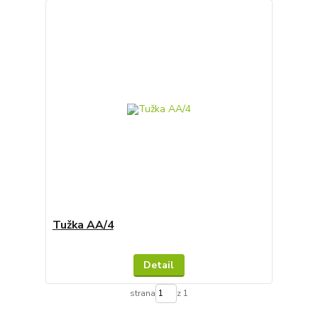
Tužka AA/4
Skladem
Detail
strana
z 1