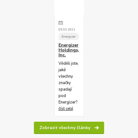
05
.
03
.
2021
Energizer
Energizer
Holdings,
Inc.
Věděli jste,
jaké
všechny
značky
spadají
pod
Energizer?
číst celé
Zobrazit všechny články