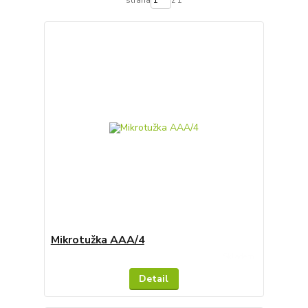
strana
z 1
Mikrotužka AAA/4
Skladem
Detail