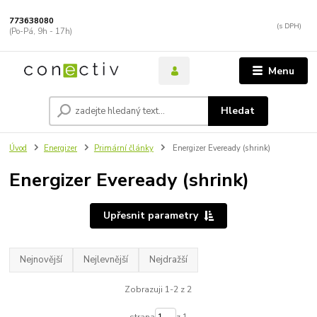
773638080
(Po-Pá, 9h - 17h)
Menu
Hledat
Úvod
Energizer
Primární články
Energizer Eveready (shrink)
Energizer Eveready (shrink)
Upřesnit parametry
Nejnovější
Nejlevnější
Nejdražší
Zobrazuji 1-2 z 2