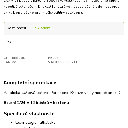
2/24 = 12 blistrů v kartonu Specifické vlastnosti: technologie: alkalická
napětí: 1,5V značení: D, LR20 10 letá životnost zaručená odolnost proti
úniku Doporučeno pro: hračky svítilny
celý popis
Dostupnost
Skladem
/
Ks
Číslo produktu:
PB006
EAN kód:
5 410 853 039 211
Kompletní specifikace
Alkalická tužková baterie Panasonic Bronze velký monočlánek D
Balení 2/24 = 12 blistrů v kartonu
Specifické vlastnosti:
technologie: alkalická