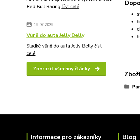
Dopo
Red Bull Racing
číst celé
s
h
15.07.2025
d
Vůně do auta Jelly Belly
h
Sladké vůně do auta Jelly Belly
číst
celé
Zobrazit všechny články
Zboží
Pan
Informace pro zákazníky
Blog