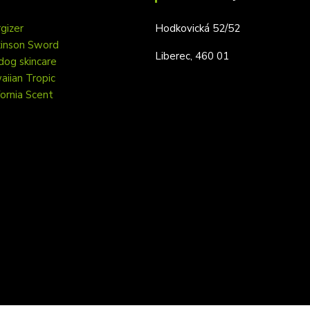
gizer
Hodkovická 52/52
kinson Sword
Liberec, 460 01
dog skincare
iian Tropic
fornia Scent