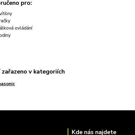
ručeno pro:
vítilny
račky
álková ovládání
odiny
 zařazeno v kategoriích
asonic
Kde nás najdete