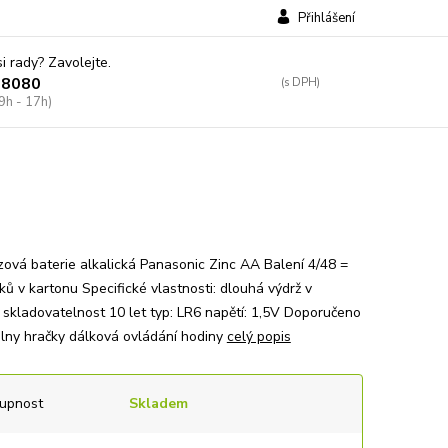
Přihlášení
si rady? Zavolejte.
38080
9h - 17h)
zová baterie alkalická Panasonic Zinc AA Balení 4/48 =
ků v kartonu Specifické vlastnosti: dlouhá výdrž v
 skladovatelnost 10 let typ: LR6 napětí: 1,5V Doporučeno
tilny hračky dálková ovládání hodiny
celý popis
upnost
Skladem