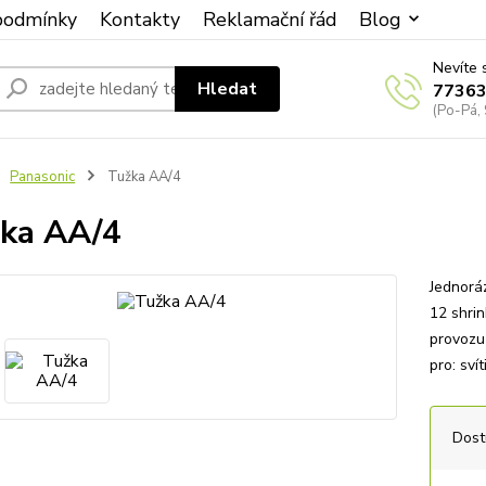
podmínky
Kontakty
Reklamační řád
Blog
Nevíte 
Hledat
7736
(Po-Pá, 
Panasonic
Tužka AA/4
ka AA/4
Jednorá
12 shrin
provozu
pro: sví
Dost