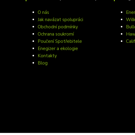
O nás
Ener
Jak navázat spolupráci
Wil
Obchodní podmínky
Bull
Ochrana soukromí
Hawa
Poučení Spotřebitele
Cali
Enegizer a ekologie
Kontakty
Blog