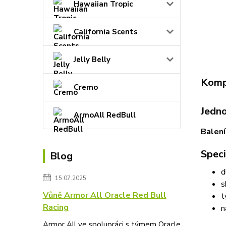
Hawaiian Tropic
California Scents
Jelly Belly
Kompl
Cremo
Jedno
ArmoAll RedBull
Balení
Speci
Blog
d
15.07.2025
s
Vůně Armor All Oracle Red Bull
t
Racing
n
Armor All ve spolupráci s týmem Oracle