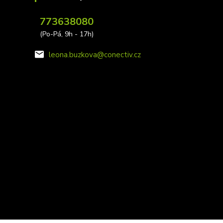
773638080
(Po-Pá, 9h - 17h)
leona.buzkova@conectiv.cz