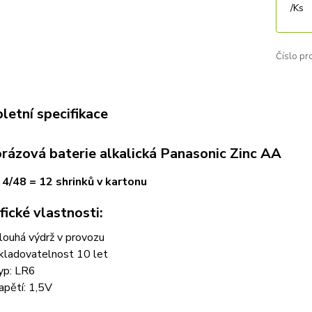
/
Ks
Číslo pr
etní specifikace
rázová baterie alkalická Panasonic Zinc AA
 4/48 = 12 shrinků v kartonu
fické vlastnosti:
louhá výdrž v provozu
kladovatelnost 10 let
yp: LR6
apětí: 1,5V