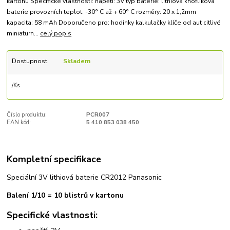
kartonu Specifické vlastnosti: napětí: 3V typ baterie: lithiová knoflíková
baterie provozních teplot: -30° C až + 60° C rozměry: 20 x 1,2mm
kapacita: 58 mAh Doporučeno pro: hodinky kalkulačky klíče od aut citlivé
miniaturn...
celý popis
Dostupnost
Skladem
/
Ks
Číslo produktu:
PCR007
EAN kód:
5 410 853 038 450
Kompletní specifikace
Speciální 3V lithiová baterie CR2012 Panasonic
Balení 1/10 = 10 blistrů v kartonu
Specifické vlastnosti: