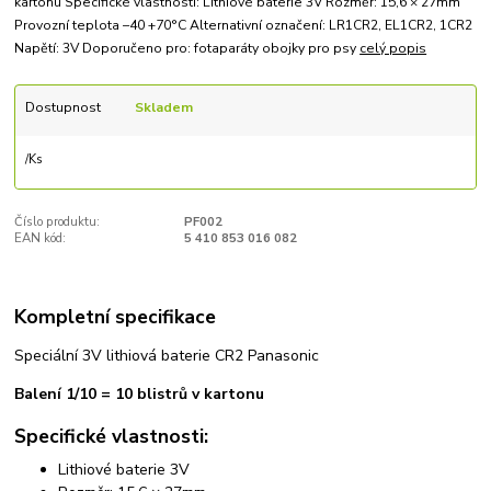
kartonu Specifické vlastnosti: Lithiové baterie 3V Rozměr: 15,6 × 27mm
Provozní teplota –40 +70°C Alternativní označení: LR1CR2, EL1CR2, 1CR2
Napětí: 3V Doporučeno pro: fotaparáty obojky pro psy
celý popis
Dostupnost
Skladem
/
Ks
Číslo produktu:
PF002
EAN kód:
5 410 853 016 082
Kompletní specifikace
Speciální 3V lithiová baterie CR2 Panasonic
Balení 1/10 = 10 blistrů v kartonu
Specifické vlastnosti:
Lithiové baterie 3V