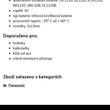
alternativní označení baterie: CR 1220, DL1220, ECR1220,
BR1220, 280-208, DL1220B
napětí: 3V
typ baterie: lithiová knoflíková baterie
provozních teplot: -30° C až + 60° C
rozměry: 2x12mm
Doporučeno pro:
hodinky
kalkulačky
klíče od aut
citlivé miniaturní přístroje
Zboží zařazeno v kategoriích
Panasonic