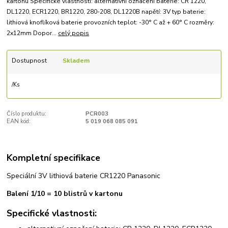
kartonu Specifické vlastnosti: alternativní označení baterie: CR 1220,
DL1220, ECR1220, BR1220, 280-208, DL1220B napětí: 3V typ baterie:
lithiová knoflíková baterie provozních teplot: -30° C až + 60° C rozměry:
2x12mm Dopor...
celý popis
Dostupnost
Skladem
/
Ks
Číslo produktu:
PCR003
EAN kód:
5 019 068 085 091
Kompletní specifikace
Speciální 3V lithiová baterie CR1220 Panasonic
Balení 1/10 = 10 blistrů v kartonu
Specifické vlastnosti: