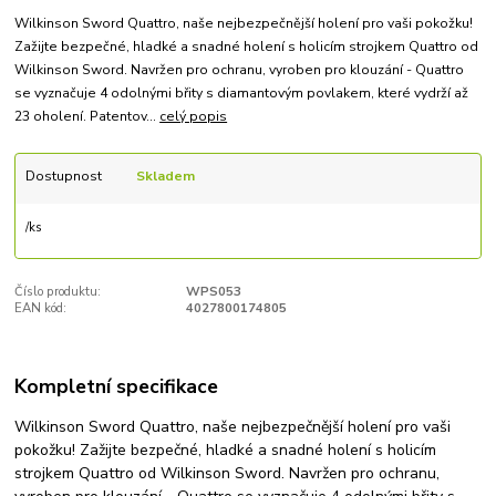
Wilkinson Sword Quattro, naše nejbezpečnější holení pro vaši pokožku!
Zažijte bezpečné, hladké a snadné holení s holicím strojkem Quattro od
Wilkinson Sword. Navržen pro ochranu, vyroben pro klouzání - Quattro
se vyznačuje 4 odolnými břity s diamantovým povlakem, které vydrží až
23 oholení. Patentov...
celý popis
Dostupnost
Skladem
/
ks
Číslo produktu:
WPS053
EAN kód:
4027800174805
Kompletní specifikace
Wilkinson Sword Quattro, naše nejbezpečnější holení pro vaši
pokožku! Zažijte bezpečné, hladké a snadné holení s holicím
strojkem Quattro od Wilkinson Sword. Navržen pro ochranu,