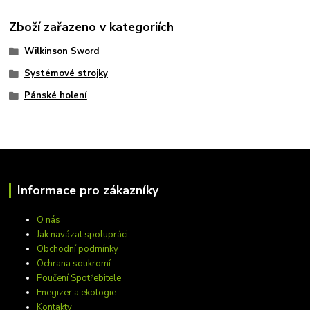
Zboží zařazeno v kategoriích
Wilkinson Sword
Systémové strojky
Pánské holení
Informace pro zákazníky
O nás
Jak navázat spolupráci
Obchodní podmínky
Ochrana soukromí
Poučení Spotřebitele
Enegizer a ekologie
Kontakty