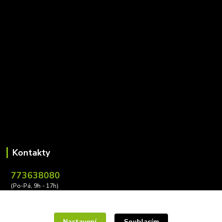
Kontakty
773638080
(Po-Pá, 9h - 17h)
leona.buzkova@conectiv.cz
Nastavení
Souhlasím