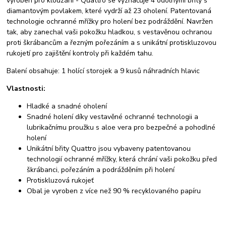
vyroben pro klouzání - Quattro se vyznačuje 4 odolnými břity s
diamantovým povlakem, které vydrží až 23 oholení. Patentovaná
technologie ochranné mřížky pro holení bez podráždění. Navržen
tak, aby zanechal vaši pokožku hladkou, s vestavěnou ochranou
proti škrábancům a řezným pořezáním a s unikátní protiskluzovou
rukojetí pro zajištění kontroly při každém tahu.
Balení obsahuje: 1 holící storojek a 9 kusů náhradních hlavic
Vlastnosti:
Hladké a snadné oholení
Snadné holení díky vestavěné ochranné technologii a
lubrikačnímu proužku s aloe vera pro bezpečné a pohodlné
holení
Unikátní břity Quattro jsou vybaveny patentovanou
technologií ochranné mřížky, která chrání vaši pokožku před
škrábanci, pořezáním a podrážděním při holení
Protiskluzová rukojeť
Obal je vyroben z více než 90 % recyklovaného papíru