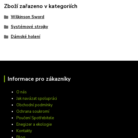
Zboží zařazeno v kategoriích
Wilkinson Sword
Systémové strojky
Dámské holení
Informace pro zákazníky
O nás
Jak navázat spolupráci
Obchodní podmínky
Ochrana soukromí
Poučení Spotřebitele
Enegizer a ekologie
Kontakty
Blog