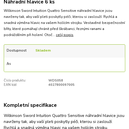
Náhradní hlavice 6 ks
Wilkinson Sword Intuition Quattro Sensitive náhradní hlavice jsou
navrženy tak, aby vaší pleti poskytly péči, kterou si zaslouží. Rychlá a
snadná výměna hlavic na vašem holícím strojku. Vestavěné bezpečnostní
břity, které pomáhají chránit před škrábanci, řeznými ranami a
podrážděním při holení. Otoč...
celý popis
Dostupnost
Skladem
/
ks
Číslo produktu:
WDS058
EAN kód:
4027800097005
Kompletní specifikace
Wilkinson Sword Intuition Quattro Sensitive náhradní hlavice jsou
navrženy tak, aby vaší pleti poskytly péči, kterou si zaslouží.
Rychlá a snadná výměna hlavic na vašem holícím strojku.