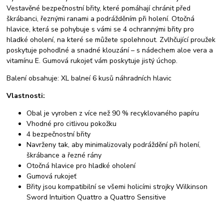
Vestavěné bezpečnostní břity, které pomáhají chránit před
škrábanci, řeznými ranami a podrážděním při holení. Otočná
hlavice, která se pohybuje s vámi se 4 ochrannými břity pro
hladké oholení, na které se můžete spolehnout. Zvlhčující proužek
poskytuje pohodlné a snadné klouzání – s nádechem aloe vera a
vitamínu E. Gumová rukojeť vám poskytuje jistý úchop.
Balení obsahuje: XL balneí 6 kusů náhradních hlavic
Vlastnosti:
Obal je vyroben z více než 90 % recyklovaného papíru
Vhodné pro citlivou pokožku
4 bezpečnostní břity
Navrženy tak, aby minimalizovaly podráždění při holení,
škrábance a řezné rány
Otočná hlavice pro hladké oholení
Gumová rukojeť
Břity jsou kompatibilní se všemi holicími strojky Wilkinson
Sword Intuition Quattro a Quattro Sensitive