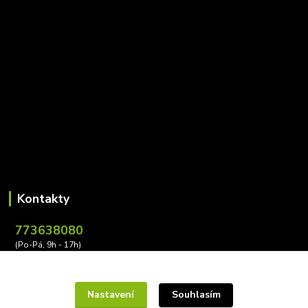
Kontakty
773638080
(Po-Pá, 9h - 17h)
leona.buzkova@conectiv.cz
Nastavení
Souhlasím