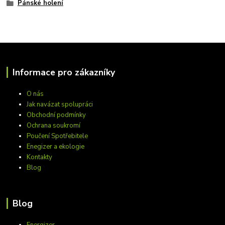
Pánské holení
Informace pro zákazníky
O nás
Jak navázat spolupráci
Obchodní podmínky
Ochrana soukromí
Poučení Spotřebitele
Enegizer a ekologie
Kontakty
Blog
Blog
Energizer