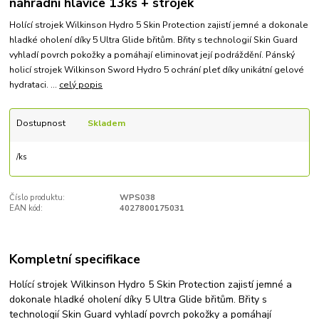
náhradní hlavice 13ks + strojek
Holící strojek Wilkinson Hydro 5 Skin Protection zajistí jemné a dokonale
hladké oholení díky 5 Ultra Glide břitům. Břity s technologií Skin Guard
vyhladí povrch pokožky a pomáhají eliminovat její podráždění. Pánský
holicí strojek Wilkinson Sword Hydro 5 ochrání pleť díky unikátní gelové
hydrataci. ...
celý popis
Dostupnost
Skladem
/
ks
Číslo produktu:
WPS038
EAN kód:
4027800175031
Kompletní specifikace
Holící strojek Wilkinson Hydro 5 Skin Protection zajistí jemné a
dokonale hladké oholení díky 5 Ultra Glide břitům. Břity s
technologií Skin Guard vyhladí povrch pokožky a pomáhají