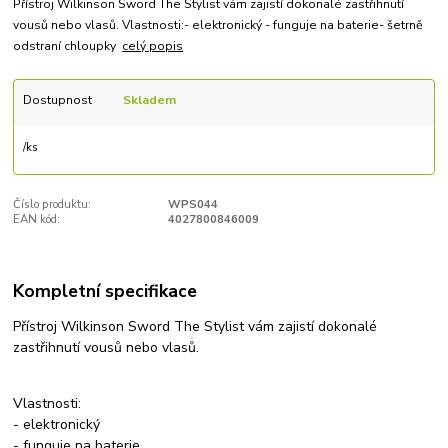
Přístroj Wilkinson Sword The Stylist vám zajistí dokonalé zastřihnutí
vousů nebo vlasů. Vlastnosti:- elektronický - funguje na baterie- šetrně
odstraní chloupky
celý popis
Dostupnost
Skladem
/
ks
Číslo produktu:
WPS044
EAN kód:
4027800846009
Kompletní specifikace
Přístroj Wilkinson Sword The Stylist vám zajistí dokonalé
zastřihnutí vousů nebo vlasů.
Vlastnosti:
- elektronický
- funguje na baterie