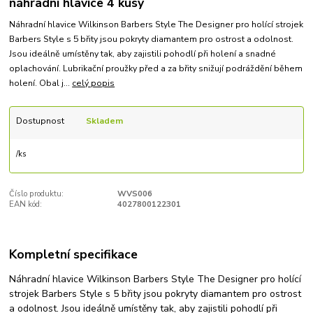
náhradní hlavice 4 kusy
Náhradní hlavice Wilkinson Barbers Style The Designer pro holící strojek
Barbers Style s 5 břity jsou pokryty diamantem pro ostrost a odolnost.
Jsou ideálně umístěny tak, aby zajistili pohodlí při holení a snadné
oplachování. Lubrikační proužky před a za břity snižují podráždění během
holení. Obal j...
celý popis
Dostupnost
Skladem
/
ks
Číslo produktu:
WVS006
EAN kód:
4027800122301
Kompletní specifikace
Náhradní hlavice Wilkinson Barbers Style The Designer pro holící
strojek Barbers Style s 5 břity jsou pokryty diamantem pro ostrost
a odolnost. Jsou ideálně umístěny tak, aby zajistili pohodlí při