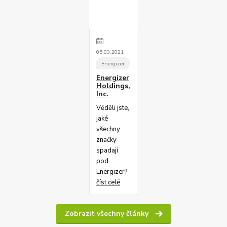
05
.
03
.
2021
Energizer
Energizer
Holdings,
Inc.
Věděli jste,
jaké
všechny
značky
spadají
pod
Energizer?
číst celé
Zobrazit všechny články