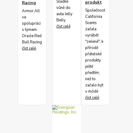
Sladké
produkt
Racing
vůně do
Společnost
Armor All
auta Jelly
California
ve
Belly
Scents
spolupráci
číst celé
začala
s týmem
vyrábět
Oracle Red
"zelené", k
Bull Racing
přírodě
číst celé
přátelské
produkty
ještě
předtím,
než to
začalo být
v módě
číst celé