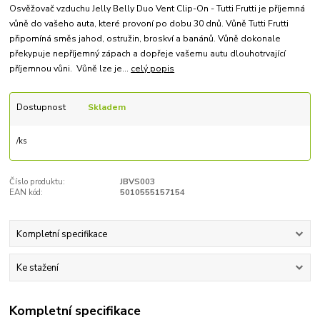
Osvěžovač vzduchu Jelly Belly Duo Vent Clip-On - Tutti Frutti je příjemná
vůně do vašeho auta, které provoní po dobu 30 dnů. Vůně Tutti Frutti
připomíná směs jahod, ostružin, broskví a banánů. Vůně dokonale
překypuje nepříjemný zápach a dopřeje vašemu autu dlouhotrvající
příjemnou vůni. Vůně lze je...
celý popis
Dostupnost
Skladem
/
ks
Číslo produktu:
JBVS003
EAN kód:
5010555157154
Kompletní specifikace
Ke stažení
Kompletní specifikace