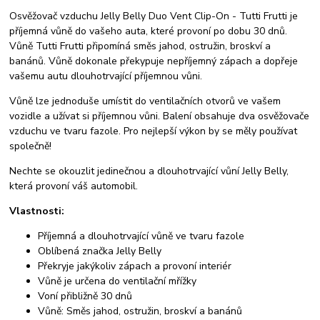
Osvěžovač vzduchu Jelly Belly Duo Vent Clip-On - Tutti Frutti je
příjemná vůně do vašeho auta, které provoní po dobu 30 dnů.
Vůně Tutti Frutti připomíná směs jahod, ostružin, broskví a
banánů. Vůně dokonale překypuje nepříjemný zápach a dopřeje
vašemu autu dlouhotrvající příjemnou vůni.
Vůně lze jednoduše umístit do ventilačních otvorů ve vašem
vozidle a užívat si příjemnou vůni. Balení obsahuje dva osvěžovače
vzduchu ve tvaru fazole. Pro nejlepší výkon by se měly používat
společně!
Nechte se okouzlit jedinečnou a dlouhotrvající vůní Jelly Belly,
která provoní váš automobil.
Vlastnosti:
Příjemná a dlouhotrvající vůně ve tvaru fazole
Oblíbená značka Jelly Belly
Překryje jakýkoliv zápach a provoní interiér
Vůně je určena do ventilační mřížky
Voní přibližně 30 dnů
Vůně: Směs jahod, ostružin, broskví a banánů