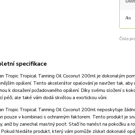
Dost
/
ks
Číslo pr
etní specifikace
an Tropic Tropical Tanning Oil Coconut 200ml je dokonalým pomoc
vnějším opálení. Tento akcelerátor opalování je navržen tak, aby 
nou k dosažení požadovaného opálení. Díky svému složení s ko
ící péči, ale také vám dodá skvělou a exotickou vůni.
an Tropic Tropical Tanning Oil Coconut 200ml neposkytuje žádnou
án pouze v kombinaci s ochranným faktorem. Tento produkt je sn
y, aniž by zanechal mastný pocit. Stačí ho nanést na pokožku a 
. Pokud hledáte produkt, který vám pomůže získat dokonalé opál