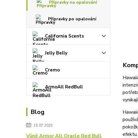
Přípravky na opalování
Přípravky po opalování
California Scents
Jelly Belly
Kompl
Cremo
Hawaii
intenzi
ArmoAll RedBull
potřeb
vynikaj
Blog
Hawaii
použív
15.07.2025
pokožk
efektu
Vůně Armor All Oracle Red Bull