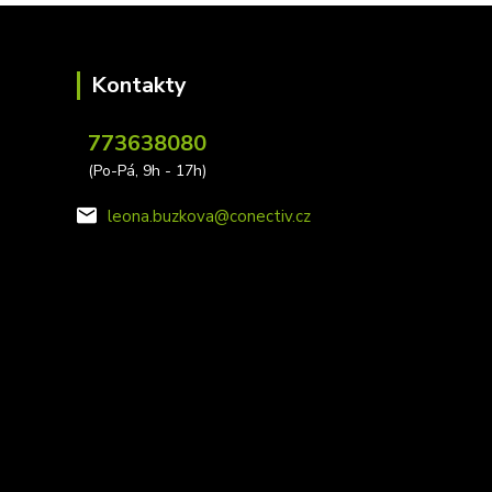
Kontakty
773638080
(Po-Pá, 9h - 17h)
leona.buzkova@conectiv.cz