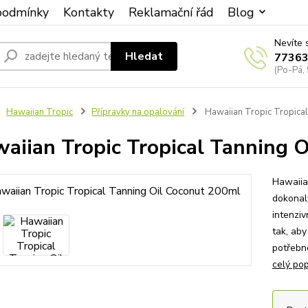
podmínky
Kontakty
Reklamační řád
Blog
Nevíte 
Hledat
7736
(Po-Pá, 
Hawaiian Tropic
Přípravky na opalování
Hawaiian Tropic Tropical
aiian Tropic Tropical Tanning 
Hawaiia
dokonal
intenziv
tak, aby
potřebn
celý pop