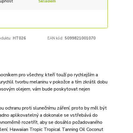
upnost
Skladem
oduktu:
HT026
EAN kód:
5099821001070
níkem pro všechny, kteří touží po rychlejším a
urychlil tvorbu melaninu v pokožce a tím zkrátil dobu
kosovým olejem, vám bude poskytovat nejen
 ochranu proti slunečnímu záření, proto by měl být
adno aplikovatelný a dokonale se vstřebává do
rovnoměrně rozetřít, aby se dosáhlo požadovaného
ení, Hawaiian Tropic Tropical Tanning Oil Coconut