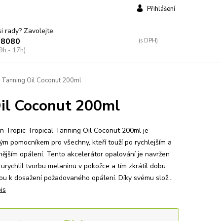
Přihlášení
si rady? Zavolejte.
38080
9h - 17h)
 Tanning Oil Coconut 200ml
Oil Coconut 200ml
n Tropic Tropical Tanning Oil Coconut 200ml je
ým pomocníkem pro všechny, kteří touží po rychlejším a
nějším opálení. Tento akcelerátor opalování je navržen
 urychlil tvorbu melaninu v pokožce a tím zkrátil dobu
ou k dosažení požadovaného opálení. Díky svému slož...
is