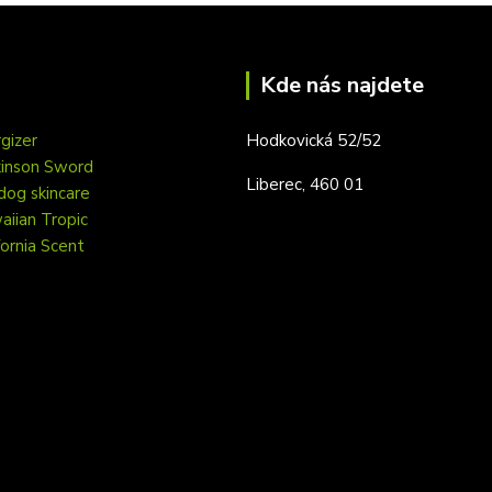
Kde nás najdete
gizer
Hodkovická 52/52
kinson Sword
Liberec, 460 01
dog skincare
iian Tropic
fornia Scent