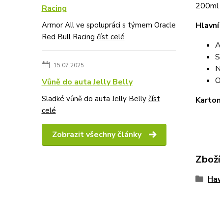
200ml 
Racing
Armor All ve spolupráci s týmem Oracle
Hlavní
Red Bull Racing
číst celé
A
S
15.07.2025
N
O
Vůně do auta Jelly Belly
Sladké vůně do auta Jelly Belly
číst
Karton
celé
Zobrazit všechny články
Zboží
Haw