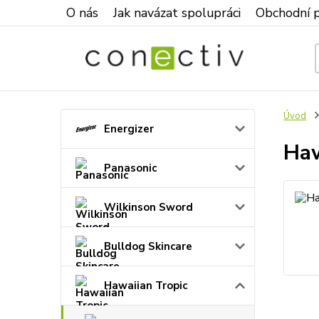
O nás
Jak navázat spolupráci
Obchodní 
Úvod
Energizer
Haw
Panasonic
Wilkinson Sword
Bulldog Skincare
Hawaiian Tropic