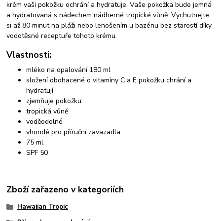
krém vaši pokožku ochrání a hydratuje. Vaše pokožka bude jemná
a hydratovaná s nádechem nádherné tropické vůně. Vychutnejte
si až 80 minut na pláži nebo lenošením u bazénu bez starostí díky
vodotěsné receptuře tohoto krému.
Vlastnosti:
mléko na opalování 180 ml
složení obohacené o vitamíny C a E pokožku chrání a
hydratují
zjemňuje pokožku
tropická vůně
voděodolné
vhondé pro příruční zavazadla
75 ml
SPF 50
Zboží zařazeno v kategoriích
Hawaiian Tropic