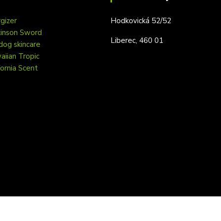
gizer
Hodkovická 52/52
kinson Sword
Liberec, 460 01
dog skincare
iian Tropic
fornia Scent