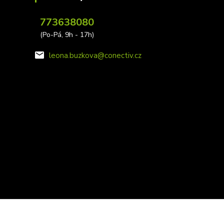
773638080
(Po-Pá, 9h - 17h)
leona.buzkova@conectiv.cz