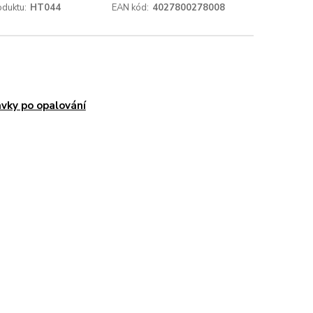
oduktu:
HT044
EAN kód:
4027800278008
avky po opalování