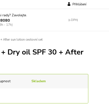
Přihlášení
si rady? Zavolejte.
38080
9h - 17h)
After sun lotion cestovní set
+ Dry oil SPF 30 + After
upnost
Skladem