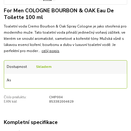
For Men COLOGNE BOURBON & OAK Eau De
Toilette 100 ml
Toaletní voda Cremo Bourbon & Oak Spray Cologne je jako stvořená pro
moderního muže. Tato toaletní voda přináší jedinečný voňavý zážitek, ve
kterém se snoubí aromatické, sametové a kořenité tóny. Mužská vůně s
lákavou esencí koření, bourbonu a dubu v luxusní toaletní vodě. Je
perfektní pro moder...
celý popis
Dostupnost
Skladem
/
ks
Číslo produktu:
CMP004
EAN kód:
853382004629
Kompletní specifikace