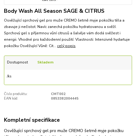
Body Wash All Season SAGE & CITRUS
Osvěžující sprchový gel pro muže CREMO šetrně myje pokožku těla a
zbavuje ji nečistot. Navíc zanechá pokožku hydratovanou a svěží.
Sprchový gel s příjemnou vůní citrusů a šalvěje vám dodá svěžest i
energii. Vhodné pro každodenní použití. Vlastnosti: Intenzivně hydartuje
pokožku Osvěžující Vůně: Cit...
celý popis
Dostupnost
Skladem
/
ks
Číslo produktu:
CMT002
EAN kód:
0853382004445
Kompletní specifikace
Osvěžující sprchový gel pro muže CREMO šetrně myje pokožku