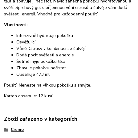
těla a zbavuje ji nečistot. Navíc zanechá pokožku hydratovanou a
svěží. Sprchový gel s příjemnou vůní citrusů a šalvěje vám dodá
svěžest i energii. Vhodné pro každodenní použití.
Vlastnosti:
Intenzivně hydartuje pokožku
Osvěžující
Vůně: Citrusy v kombinaci se šalvějí
Dodá pocit svěžesti a energie
Šetrně myje pokožku těla
Zbavuje pokožku nečistot
Obsahuje 473 ml
Použití: Neneste na vlhkou pokožku s smyjte.
Karton obsahuje: 12 kusů
Zboží zařazeno v kategoriích
Cremo