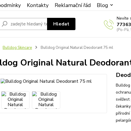
podmínky
Kontakty
Reklamační řád
Blog
Nevíte 
Hledat
7736
(Po-Pá, 
Bulldog Skincare
Bulldog Original Natural Deodorant 75 ml
ldog Original Natural Deodoran
Deod
Bulldog 
ochranu
svěžest
čekanky
přírodní
pelargón