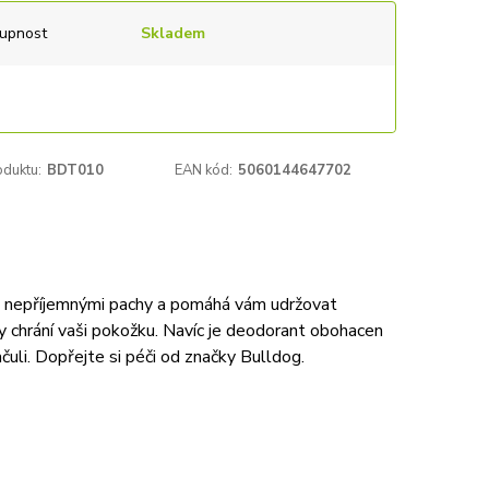
upnost
Skladem
oduktu:
BDT010
EAN kód:
5060144647702
ed nepříjemnými pachy a pomáhá vám udržovat
 chrání vaši pokožku. Navíc je deodorant obohacen
pačuli. Dopřejte si péči od značky Bulldog.