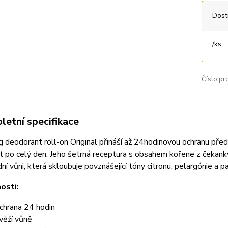
Dost
/
ks
Číslo pr
etní specifikace
g deodorant roll-on Original přináší až 24hodinovou ochranu př
t po celý den. Jeho šetrná receptura s obsahem kořene z čekanky
dní vůni, která skloubuje povznášející tóny citronu, pelargónie a 
osti:
chrana 24 hodin
věží vůně