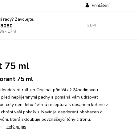
Přihlášení
si rady? Zavolejte.
38080
9h - 17h)
t 75 ml
orant 75 ml
deodorant roll-on Original přináší až 24hodinovou
 před nepříjemnými pachy a pomáhá vám udržovat
 po celý den. Jeho šetrná receptura s obsahem kořene z
 chrání vaši pokožku. Navíc je deodorant obohacen o
 vůni, která skloubuje povznášející tóny citronu,
i...
celý popis