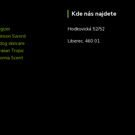
Kde nás najdete
gizer
Hodkovická 52/52
kinson Sword
Liberec, 460 01
dog skincare
iian Tropic
fornia Scent