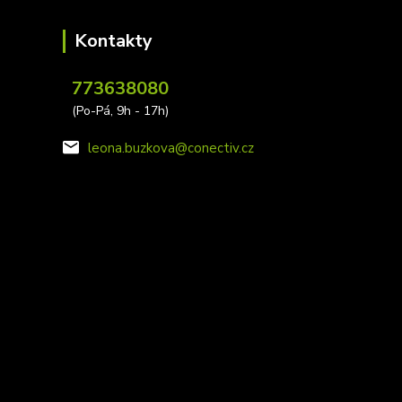
Kontakty
773638080
(Po-Pá, 9h - 17h)
leona.buzkova@conectiv.cz