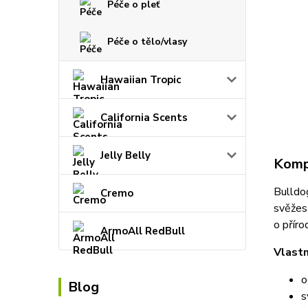
Péče o pleť
Péče o tělo/vlasy
Hawaiian Tropic
California Scents
Jelly Belly
Kompl
Bulldo
Cremo
svěžes
o příro
ArmoAll RedBull
Vlastn
o
Blog
s