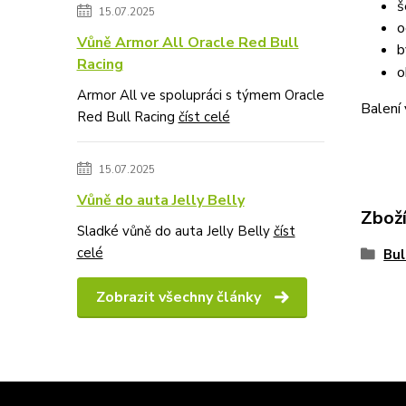
š
15.07.2025
o
Vůně Armor All Oracle Red Bull
b
Racing
o
Armor All ve spolupráci s týmem Oracle
Balení 
Red Bull Racing
číst celé
15.07.2025
Vůně do auta Jelly Belly
Zboží
Sladké vůně do auta Jelly Belly
číst
celé
Bul
Zobrazit všechny články