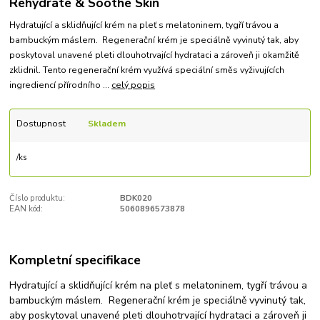
Rehydrate & Soothe Skin
Hydratující a sklidňující krém na pleť s melatoninem, tygří trávou a
bambuckým máslem. Regenerační krém je speciálně vyvinutý tak, aby
poskytoval unavené pleti dlouhotrvající hydrataci a zároveň ji okamžitě
zklidnil. Tento regenerační krém využívá speciální směs vyživujících
ingrediencí přírodního ...
celý popis
Dostupnost
Skladem
/
ks
Číslo produktu:
BDK020
EAN kód:
5060896573878
Kompletní specifikace
Hydratující a sklidňující krém na pleť s melatoninem, tygří trávou a
bambuckým máslem. Regenerační krém je speciálně vyvinutý tak,
aby poskytoval unavené pleti dlouhotrvající hydrataci a zároveň ji