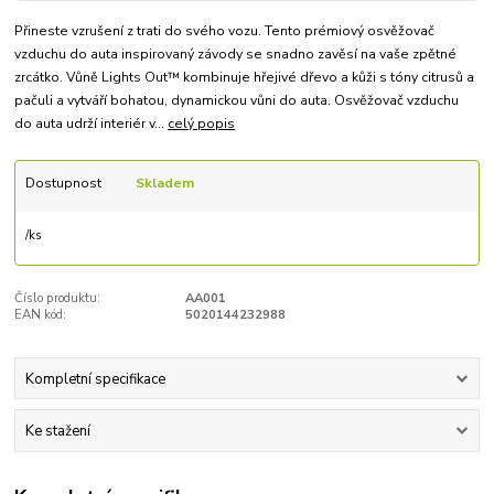
Přineste vzrušení z trati do svého vozu. Tento prémiový osvěžovač
vzduchu do auta inspirovaný závody se snadno zavěsí na vaše zpětné
zrcátko. Vůně Lights Out™ kombinuje hřejivé dřevo a kůži s tóny citrusů a
pačuli a vytváří bohatou, dynamickou vůni do auta. Osvěžovač vzduchu
do auta udrží interiér v...
celý popis
Dostupnost
Skladem
/
ks
Číslo produktu:
AA001
EAN kód:
5020144232988
Kompletní specifikace
Ke stažení