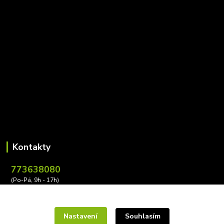
Kontakty
773638080
(Po-Pá, 9h - 17h)
leona.buzkova@conectiv.cz
Nastavení
Souhlasím