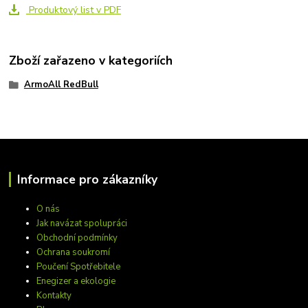
Produktový list v PDF
Zboží zařazeno v kategoriích
ArmoAll RedBull
Informace pro zákazníky
O nás
Jak navázat spolupráci
Obchodní podmínky
Ochrana soukromí
Poučení Spotřebitele
Enegizer a ekologie
Kontakty