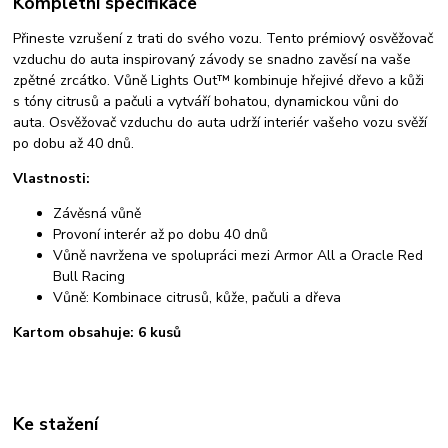
Kompletní specifikace
Přineste vzrušení z trati do svého vozu. Tento prémiový osvěžovač
vzduchu do auta inspirovaný závody se snadno zavěsí na vaše
zpětné zrcátko. Vůně Lights Out™ kombinuje hřejivé dřevo a kůži
s tóny citrusů a pačuli a vytváří bohatou, dynamickou vůni do
auta. Osvěžovač vzduchu do auta udrží interiér vašeho vozu svěží
po dobu až 40 dnů.
Vlastnosti:
Závěsná vůně
Provoní interér až po dobu 40 dnů
Vůně navržena ve spolupráci mezi Armor All a Oracle Red
Bull Racing
Vůně: Kombinace citrusů, kůže, pačuli a dřeva
Kartom obsahuje: 6 kusů
Ke stažení