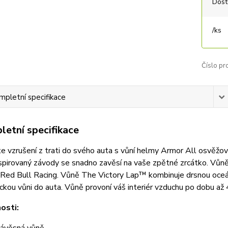
Dost
/
ks
Číslo pr
mpletní specifikace
etní specifikace
te vzrušení z trati do svého auta s vůní helmy Armor All osvěž
nspirovaný závody se snadno zavěsí na vaše zpětné zrcátko. Vůně
 Red Bull Racing. Vůně The Victory Lap™ kombinuje drsnou oceán
ckou vůni do auta. Vůně provoní váš interiér vzduchu po dobu až
osti: