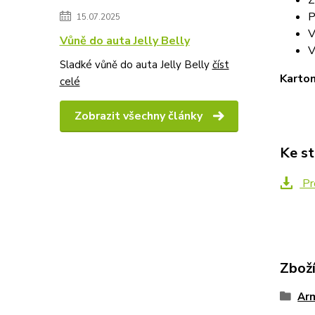
Z
P
15.07.2025
V
Vůně do auta Jelly Belly
V
Sladké vůně do auta Jelly Belly
číst
Karton
celé
Zobrazit všechny články
Ke st
Pr
Zboží
Arm