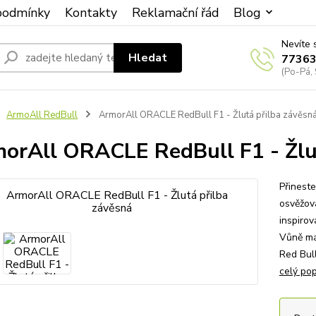
podmínky
Kontakty
Reklamační řád
Blog
Nevíte 
Hledat
7736
(Po-Pá, 
ArmoAll RedBull
ArmorAll ORACLE RedBull F1 - Žlutá přilba závěsn
orAll ORACLE RedBull F1 - Žlut
Přineste
osvěžov
inspiro
Vůně má
Red Bul
celý pop