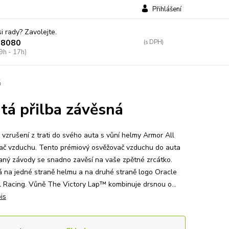
Přihlášení
si rady? Zavolejte.
38080
9h - 17h)
á
á přilba závěsná
 vzrušení z trati do svého auta s vůní helmy Armor All
ač vzduchu. Tento prémiový osvěžovač vzduchu do auta
vaný závody se snadno zavěsí na vaše zpětné zrcátko.
 na jedné straně helmu a na druhé straně logo Oracle
l Racing. Vůně The Victory Lap™ kombinuje drsnou o...
is