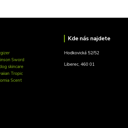
Kde nás najdete
gizer
Hodkovická 52/52
kinson Sword
Liberec, 460 01
dog skincare
iian Tropic
fornia Scent