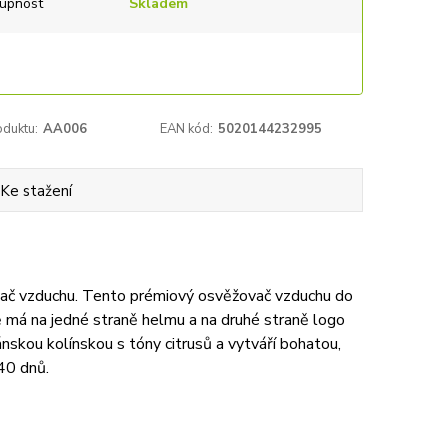
upnost
Skladem
oduktu:
AA006
EAN kód:
5020144232995
Ke stažení
ovač vzduchu. Tento prémiový osvěžovač vzduchu do
 má na jedné straně helmu a na druhé straně logo
skou kolínskou s tóny citrusů a vytváří bohatou,
 40 dnů.