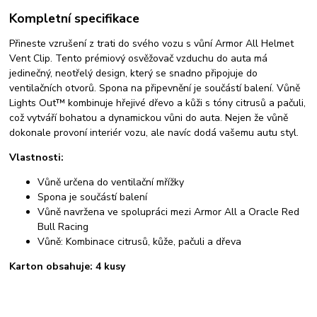
Kompletní specifikace
Přineste vzrušení z trati do svého vozu s vůní Armor All Helmet
Vent Clip. Tento prémiový osvěžovač vzduchu do auta má
jedinečný, neotřelý design, který se snadno připojuje do
ventilačních otvorů. Spona na připevnění je součástí balení. Vůně
Lights Out™ kombinuje hřejivé dřevo a kůži s tóny citrusů a pačuli,
což vytváří bohatou a dynamickou vůni do auta. Nejen že vůně
dokonale provoní interiér vozu, ale navíc dodá vašemu autu styl.
Vlastnosti:
Vůně určena do ventilační mřížky
Spona je součástí balení
Vůně navržena ve spolupráci mezi Armor All a Oracle Red
Bull Racing
Vůně: Kombinace citrusů, kůže, pačuli a dřeva
Karton obsahuje: 4 kusy