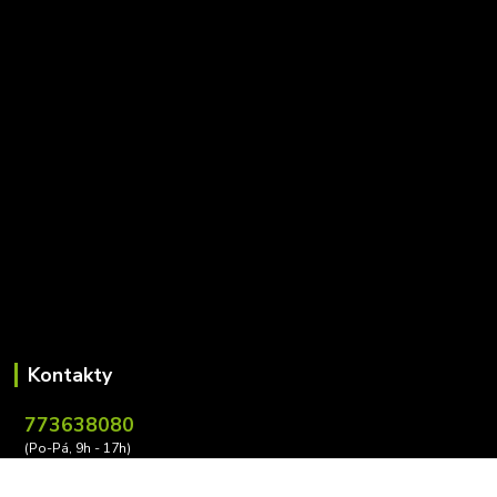
Kontakty
773638080
(Po-Pá, 9h - 17h)
leona.buzkova@conectiv.cz