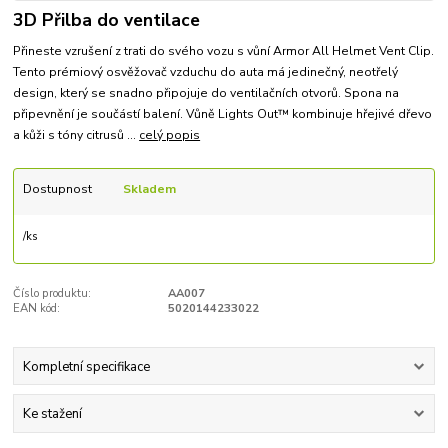
3D Přilba do ventilace
Přineste vzrušení z trati do svého vozu s vůní Armor All Helmet Vent Clip.
Tento prémiový osvěžovač vzduchu do auta má jedinečný, neotřelý
design, který se snadno připojuje do ventilačních otvorů. Spona na
připevnění je součástí balení. Vůně Lights Out™ kombinuje hřejivé dřevo
a kůži s tóny citrusů ...
celý popis
Dostupnost
Skladem
/
ks
Číslo produktu:
AA007
EAN kód:
5020144233022
Kompletní specifikace
Ke stažení