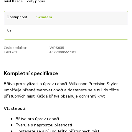
míst Každá ...
celý popis
Dostupnost
Skladem
/
ks
Číslo produktu:
WPS035
EAN kód:
4027800551101
Kompletní specifikace
Břitva pro stylizaci a úpravu obočí. Wilkinson Precision Styler
umožňuje přesně tvarovat obočí a dostanete se s ní i do těžce
přístupných míst. Každá břitva obsahuje ochranný kryt.
Vlastnosti:
Břitva pro úpravu obočí
Tvaruje s naprostou přesností
Dostanete se s ní i do těžko přístupných míst