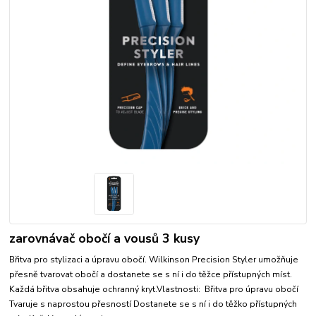
zarovnávač obočí a vousů 3 kusy
Břitva pro stylizaci a úpravu obočí. Wilkinson Precision Styler umožňuje
přesně tvarovat obočí a dostanete se s ní i do těžce přístupných míst.
Každá břitva obsahuje ochranný kryt.Vlastnosti: Břitva pro úpravu obočí
Tvaruje s naprostou přesností Dostanete se s ní i do těžko přístupných