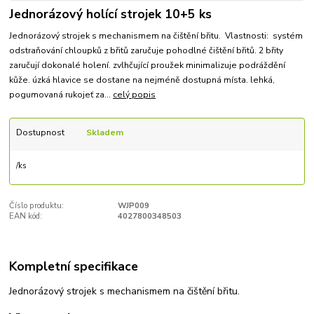
Jednorázový holící strojek 10+5 ks
Jednorázový strojek s mechanismem na čištění břitu. Vlastnosti: systém
odstraňování chloupků z břitů zaručuje pohodlné čištění břitů. 2 břity
zaručují dokonalé holení. zvlhčující proužek minimalizuje podráždění
kůže. úzká hlavice se dostane na nejméně dostupná místa. lehká,
pogumovaná rukojeť za...
celý popis
Dostupnost
Skladem
/
ks
Číslo produktu:
WJP009
EAN kód:
4027800348503
Kompletní specifikace
Jednorázový strojek s mechanismem na čištění břitu.