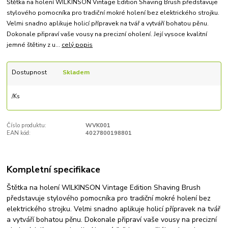
Štětka na holení WILKINSON Vintage Edition Shaving Brush představuje
stylového pomocníka pro tradiční mokré holení bez elektrického strojku.
Velmi snadno aplikuje holicí přípravek na tvář a vytváří bohatou pěnu.
Dokonale připraví vaše vousy na precizní oholení. Její vysoce kvalitní
jemné štětiny z u...
celý popis
Dostupnost
Skladem
/
Ks
Číslo produktu:
WVK001
EAN kód:
4027800198801
Kompletní specifikace
Štětka na holení WILKINSON Vintage Edition Shaving Brush
představuje stylového pomocníka pro tradiční mokré holení bez
elektrického strojku. Velmi snadno aplikuje holicí přípravek na tvář
a vytváří bohatou pěnu. Dokonale připraví vaše vousy na precizní