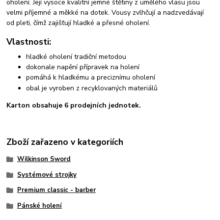
oholení. Její vysoce kvalitní jemné štětiny z umělého vlasu jsou
velmi příjemné a měkké na dotek. Vousy zvlhčují a nadzvedávají
od pleti, čímž zajišťují hladké a přesné oholení.
Vlastnosti:
hladké oholení tradiční metodou
dokonale napění přípravek na holení
pomáhá k hladkému a preciznímu oholení
obal je vyroben z recyklovaných materiálů
Karton obsahuje 6 prodejních jednotek.
Zboží zařazeno v kategoriích
Wilkinson Sword
Systémové strojky
Premium classic - barber
Pánské holení