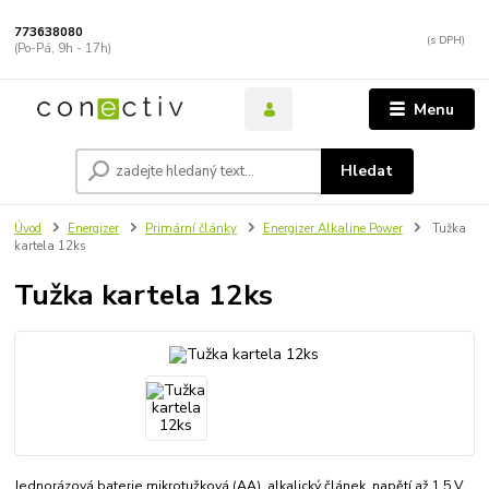
773638080
(Po-Pá, 9h - 17h)
Menu
Hledat
Úvod
Energizer
Primární články
Energizer Alkaline Power
Tužka
kartela 12ks
Tužka kartela 12ks
Jednorázová baterie mikrotužková (AA), alkalický článek, napětí až 1,5 V,