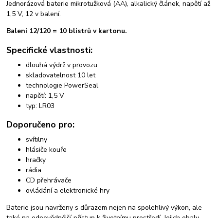
Jednorázová baterie mikrotužková (AA), alkalický článek, napětí až
1,5 V, 12 v balení.
Balení 12/120 = 10 blistrů v kartonu.
Specifické vlastnosti:
dlouhá výdrž v provozu
skladovatelnost 10 let
technologie PowerSeal
napětí: 1,5 V
typ: LR03
Doporučeno pro:
svítilny
hlásiče kouře
hračky
rádia
CD přehrávače
ovládání a elektronické hry
Baterie jsou navrženy s důrazem nejen na spolehlivý výkon, ale
také na odpovědnější přístup k životnímu prostředí. Jejich obaly