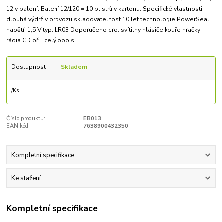
12 v balení. Balení 12/120 = 10 blistrů v kartonu. Specifické vlastnosti:
dlouhá výdrž v provozu skladovatelnost 10 let technologie PowerSeal
napětí: 1,5 V typ: LR03 Doporučeno pro: svítilny hlásiče kouře hračky
rádia CD př...
celý popis
Dostupnost
Skladem
/
Ks
Číslo produktu:
EB013
EAN kód:
7638900432350
Kompletní specifikace
Ke stažení
Kompletní specifikace