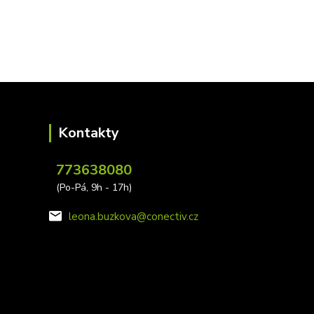
Kontakty
773638080
(Po-Pá, 9h - 17h)
leona.buzkova@conectiv.cz