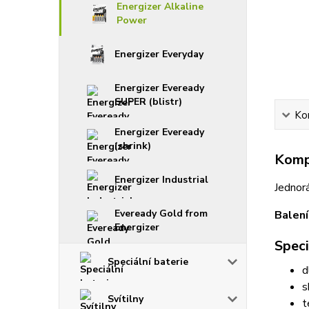
Energizer Alkaline
Power
Energizer Everyday
Energizer Eveready
SUPER (blistr)
Ko
Energizer Eveready
(shrink)
Kompl
Energizer Industrial
Jednorá
Eveready Gold from
Balení
Energizer
Speci
Speciální baterie
d
s
Svítilny
t