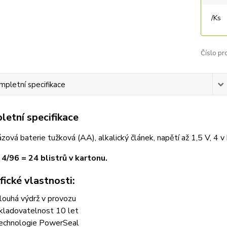
/
Ks
Číslo pr
mpletní specifikace
etní specifikace
zová baterie tužková (AA), alkalický článek, napětí až 1,5 V, 4 v 
 4/96 = 24 blistrů v kartonu.
fické vlastnosti:
louhá výdrž v provozu
kladovatelnost 10 let
echnologie PowerSeal