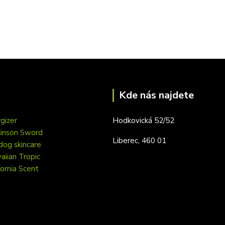
Kde nás najdete
gizer
Hodkovická 52/52
kinson Sword
Liberec, 460 01
dog skincare
iian Tropic
fornia Scent