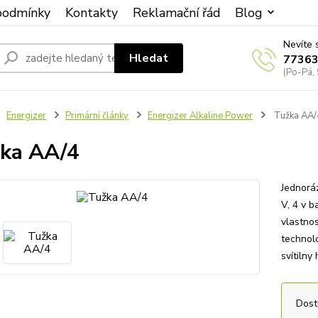
podmínky
Kontakty
Reklamační řád
Blog
Nevíte 
Hledat
7736
(Po-Pá, 
Energizer
Primární články
Energizer Alkaline Power
Tužka AA/
ka AA/4
Jednoráz
V, 4 v b
vlastnos
technol
svítilny
Dost