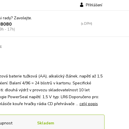
Přihlášení
si rady? Zavolejte.
38080
9h - 17h)
4
ová baterie tužková (AA), alkalický článek, napětí až 1,5
alení. Balení 4/96 = 24 blistrů v kartonu. Specifické
ti: dlouhá výdrž v provozu skladovatelnost 10 let
ogie PowerSeal napětí: 1,5 V typ: LR6 Doporučeno pro:
 hlásiče kouře hračky rádia CD přehrávače ...
celý popis
upnost
Skladem