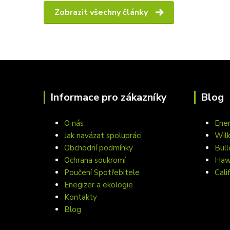
Zobrazit všechny články
Informace pro zákazníky
Blog
O nás
Ener
Jak navázat spolupráci
Wil
Obchodní podmínky
Bull
Ochrana soukromí
Hawa
Poučení Spotřebitele
Cali
Enegizer a ekologie
Kontakty
Blog