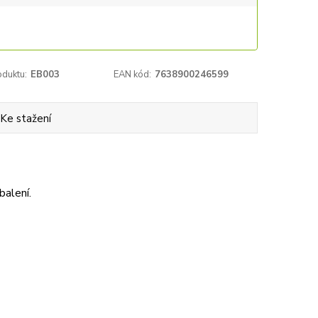
oduktu:
EB003
EAN kód:
7638900246599
Ke stažení
balení.