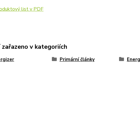
oduktový list v PDF
 zařazeno v kategoriích
rgizer
Primární články
Energ