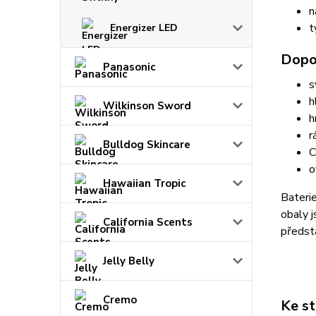
n
t
Energizer LED
Dopo
Panasonic
s
h
Wilkinson Sword
h
r
Bulldog Skincare
C
o
Hawaiian Tropic
Baterie
obaly 
California Scents
předsta
Jelly Belly
Cremo
Ke st