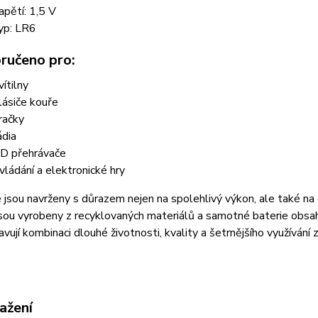
apětí: 1,5 V
yp: LR6
ručeno pro:
vítilny
lásiče kouře
račky
ádia
D přehrávače
vládání a elektronické hry
 jsou navrženy s důrazem nejen na spolehlivý výkon, ale také na 
jsou vyrobeny z recyklovaných materiálů a samotné baterie obsah
vují kombinaci dlouhé životnosti, kvality a šetrnějšího využívání 
ažení