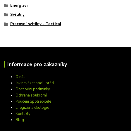
Energizer
Svítilny
Pracovní svítilny - Tactical
Informace pro zákazníky
O nás
Jak navázat spolupráci
Obchodní podmínky
Ochrana soukromí
Poučení Spotřebitele
Enegizer a ekologie
Kontakty
Blog