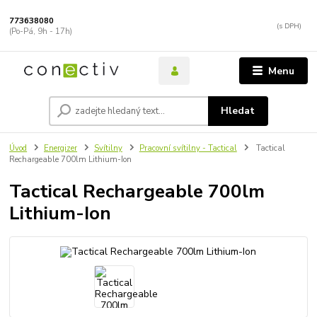
773638080
(Po-Pá, 9h - 17h)
Menu
Hledat
Úvod
Energizer
Svítilny
Pracovní svítilny - Tactical
Tactical
Rechargeable 700lm Lithium-Ion
Tactical Rechargeable 700lm
Lithium-Ion