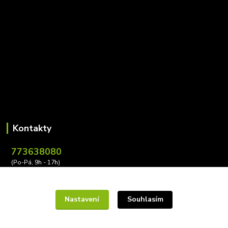
Kontakty
773638080
(Po-Pá, 9h - 17h)
leona.buzkova@conectiv.cz
Nastavení
Souhlasím