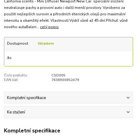
California scents - Mini Diffuser Newport New Car speciální složení
neutralizuje pachy a provoní auto i další menší prostory. Vyrobeno za
použití nejlepších surovin a přírodních éterických olejů pro maximální
intenzitu a okamžitý efekt. Vlastnosti:Výdrž vůně až 45 dní.Příchuť: vůně
nového autaBalen...
celý popis
Dostupnost
Skladem
/
ks
Číslo produktu:
CSD005
EAN kód:
7638900852479
Kompletní specifikace
Ke stažení
Kompletní specifikace