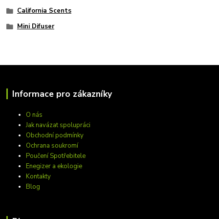
California Scents
Mini Difuser
Informace pro zákazníky
O nás
Jak navázat spolupráci
Obchodní podmínky
Ochrana soukromí
Poučení Spotřebitele
Enegizer a ekologie
Kontakty
Blog