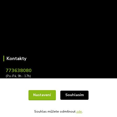
Kontakty
773638080
(Po-Pá, 9h - 17h)
leona.buzkova@conectiv.cz
Nastavení
Souhlasím
Souhlas můžete odmítnout
zde
.
Vytvořeno na
Eshop-rychle.cz