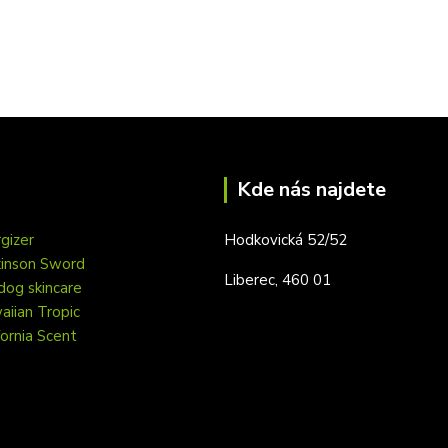
Kde nás najdete
gizer
Hodkovická 52/52
kinson Sword
Liberec, 460 01
dog skincare
iian Tropic
fornia Scent