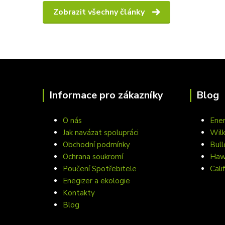
Zobrazit všechny články
Informace pro zákazníky
Blog
O nás
Ener
Jak navázat spolupráci
Wil
Obchodní podmínky
Bull
Ochrana soukromí
Hawa
Poučení Spotřebitele
Cali
Enegizer a ekologie
Kontakty
Blog