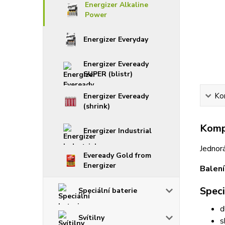
Energizer Alkaline
Power
Energizer Everyday
Energizer Eveready
SUPER (blistr)
Ko
Energizer Eveready
(shrink)
Kompl
Energizer Industrial
Jednorá
Eveready Gold from
Energizer
Balení
Speci
Speciální baterie
d
Svítilny
s