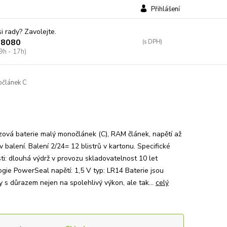
Přihlášení
si rady? Zavolejte.
38080
9h - 17h)
článek C
zová baterie malý monočlánek (C), RAM článek, napětí až
 v balení. Balení 2/24= 12 blistrů v kartonu. Specifické
ti: dlouhá výdrž v provozu skladovatelnost 10 let
gie PowerSeal napětí: 1,5 V typ: LR14 Baterie jsou
 s důrazem nejen na spolehlivý výkon, ale tak...
celý