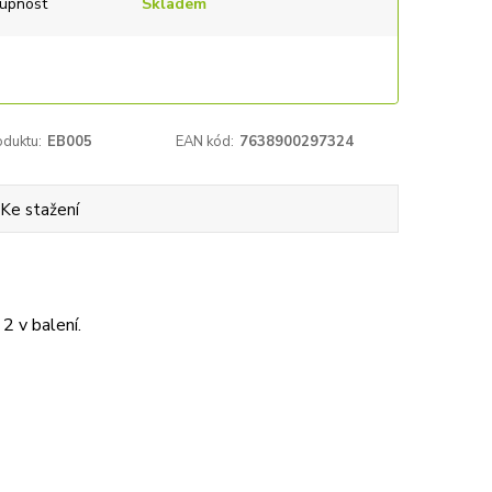
upnost
Skladem
oduktu:
EB005
EAN kód:
7638900297324
Ke stažení
2 v balení.