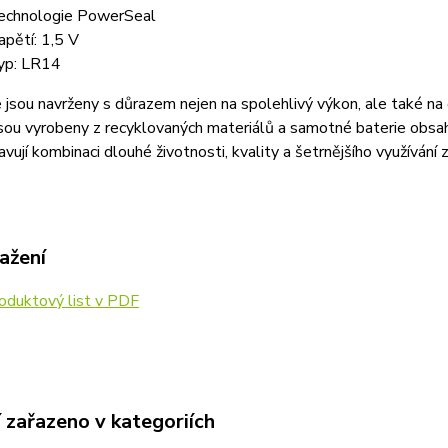
echnologie PowerSeal
apětí: 1,5 V
yp: LR14
 jsou navrženy s důrazem nejen na spolehlivý výkon, ale také na 
jsou vyrobeny z recyklovaných materiálů a samotné baterie obsah
vují kombinaci dlouhé životnosti, kvality a šetrnějšího využívání 
ažení
oduktový list v PDF
 zařazeno v kategoriích