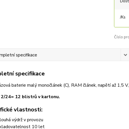
Dost
/
Ks
Číslo pr
mpletní specifikace
etní specifikace
zová baterie malý monočlánek (C), RAM článek, napětí až 1,5 V, 
 2/24= 12 blistrů v kartonu.
fické vlastnosti:
louhá výdrž v provozu
kladovatelnost 10 let