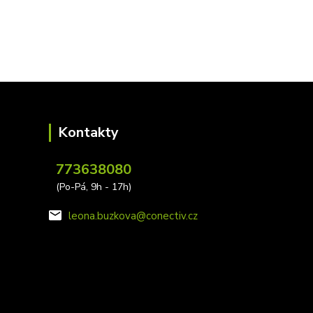
Kontakty
773638080
(Po-Pá, 9h - 17h)
leona.buzkova@conectiv.cz