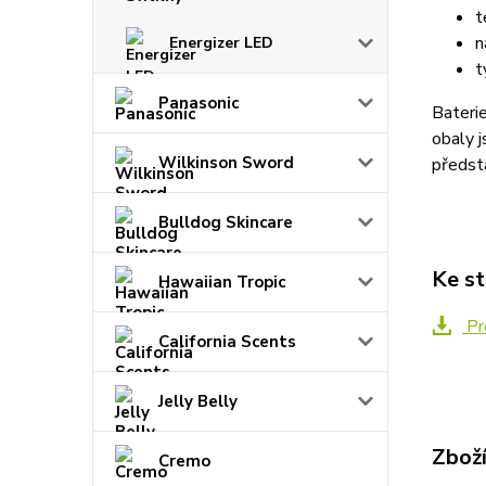
t
n
Energizer LED
t
Panasonic
Baterie
obaly 
Wilkinson Sword
předsta
Bulldog Skincare
Ke st
Hawaiian Tropic
Pr
California Scents
Jelly Belly
Zboží
Cremo