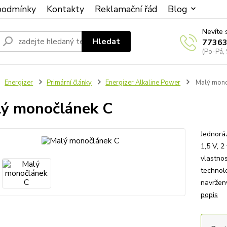
podmínky
Kontakty
Reklamační řád
Blog
Nevíte 
Hledat
7736
(Po-Pá, 
Energizer
Primární články
Energizer Alkaline Power
Malý mono
ý monočlánek C
Jednorá
1,5 V, 2
vlastnos
technolo
navrženy
popis