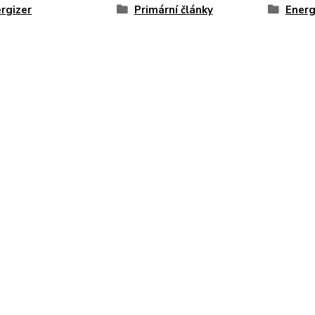
rgizer
Primární články
Energ