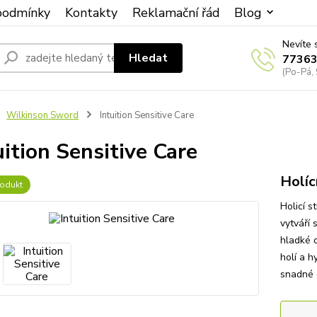
podmínky
Kontakty
Reklamační řád
Blog
Nevíte 
Hledat
7736
(Po-Pá, 
Wilkinson Sword
Intuition Sensitive Care
uition Sensitive Care
Holíc
odukt
Holicí s
vytváří 
hladké o
holí a h
snadné 