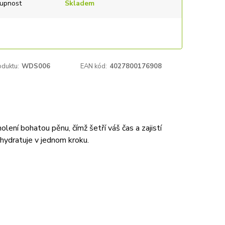
upnost
Skladem
oduktu:
WDS006
EAN kód:
4027800176908
olení bohatou pěnu, čímž šetří váš čas a zajistí
 hydratuje v jednom kroku.