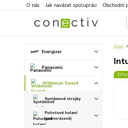
O nás
Jak navázat spolupráci
Obchodní 
Úvod
Energizer
Int
Panasonic
TOP pr
Wilkinson Sword
Systémové strojky
Pohotové holení
(jednorázové)