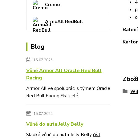
4
Cremo
p
o
ArmoAll RedBull
Balení
Karton
Blog
15.07.2025
Vůně Armor All Oracle Red Bull
Racing
Zboží
Armor All ve spolupráci s týmem Oracle
Wi
Red Bull Racing
číst celé
15.07.2025
Vůně do auta Jelly Belly
Sladké vůně do auta Jelly Belly
číst