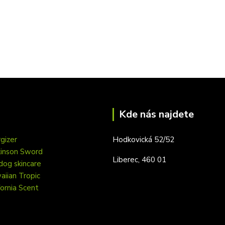
Kde nás najdete
gizer
Hodkovická 52/52
kinson Sword
Liberec, 460 01
dog skincare
iian Tropic
fornia Scent