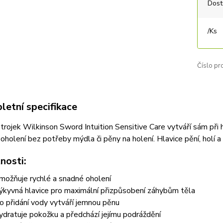
Dost
/
Ks
Číslo pr
etní specifikace
strojek Wilkinson Sword Intuition Sensitive Care vytváří sám při h
oholení bez potřeby mýdla či pěny na holení. Hlavice pění, holí a
nosti:
možňuje rychlé a snadné oholení
ýkyvná hlavice pro maximální přizpůsobení záhybům těla
o přidání vody vytváří jemnou pěnu
ydratuje pokožku a předchází jejímu podráždění