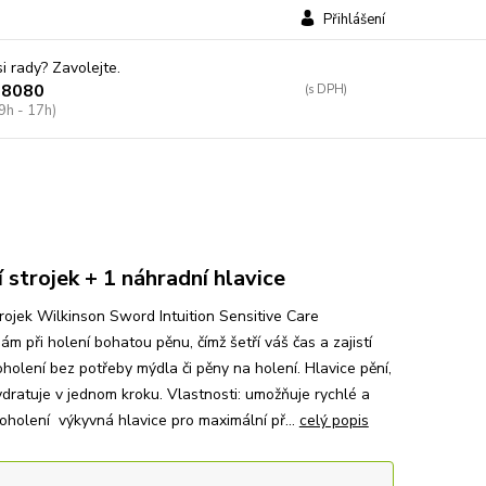
Přihlášení
si rady? Zavolejte.
38080
9h - 17h)
í strojek + 1 náhradní hlavice
trojek Wilkinson Sword Intuition Sensitive Care
sám při holení bohatou pěnu, čímž šetří váš čas a zajistí
holení bez potřeby mýdla či pěny na holení. Hlavice pění,
ydratuje v jednom kroku. Vlastnosti: umožňuje rychlé a
oholení výkyvná hlavice pro maximální př...
celý popis