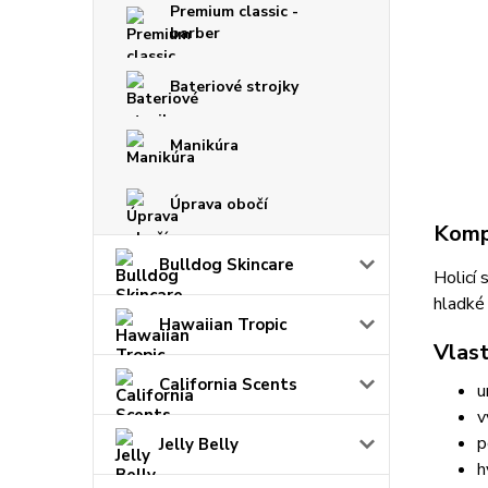
Premium classic -
barber
Bateriové strojky
Manikúra
Úprava obočí
Kompl
Bulldog Skincare
Holicí 
hladké 
Hawaiian Tropic
Vlast
California Scents
u
v
p
Jelly Belly
h