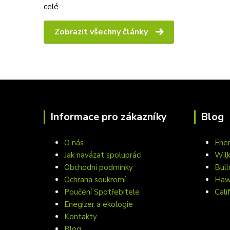
celé
Zobrazit všechny články
Informace pro zákazníky
Blog
O nás
Ener
Jak navázat spolupráci
Wil
Obchodní podmínky
Bull
Ochrana soukromí
Hawa
Poučení Spotřebitele
Cali
Enegizer a ekologie
Kontakty
Blog