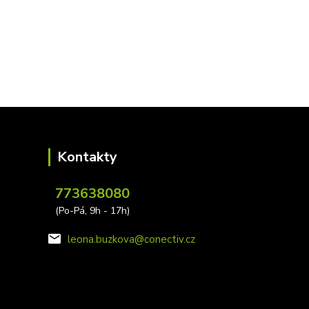
Kontakty
773638080
(Po-Pá, 9h - 17h)
leona.buzkova@conectiv.cz