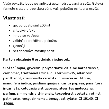
Vaše pokožka bude po aplikaci gelu hydratovaná a svěží. Gelová
formule s aloe a tropickou vůní. Vaši pokožku ochladí a osvěží.
Vlastnosti:
gel po opalování 200 ml
chladivý efekt
ihned se vstřebá
zklidní podrážděnou pokožku
zjemní ji
nezanechává mastný pocit
Karton obsahuje 6 prodejních jednotek.
Složení:Aqua, glycerin, polysorbate 20, aloe barbadensis,
carbomer, triethanolamine, quaternium-15, allantoin,
panthenol, chamomilla recutita, plumeria acutifolia,
mangifera indica, psidium guajava, carica papaya, passiflora
incarnata, colocasia antiquorum, aleurites moluccana,
parfum, simmondsia chinensis, tocopheryl acetate, retinyl
palmitate, hexyl cinnamal, benzyl salicylate, CI 19140, CI
42090.