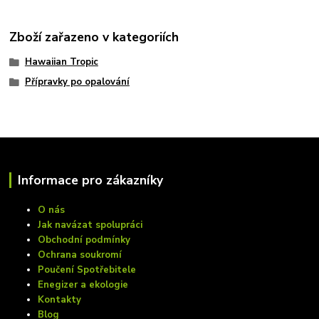
Zboží zařazeno v kategoriích
Hawaiian Tropic
Přípravky po opalování
Informace pro zákazníky
O nás
Jak navázat spolupráci
Obchodní podmínky
Ochrana soukromí
Poučení Spotřebitele
Enegizer a ekologie
Kontakty
Blog