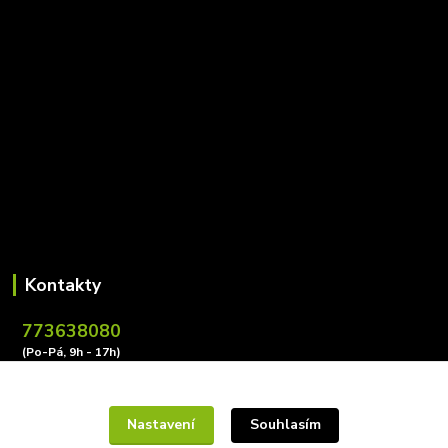
Kontakty
773638080
(Po-Pá, 9h - 17h)
leona.buzkova@conectiv.cz
Nastavení
Souhlasím