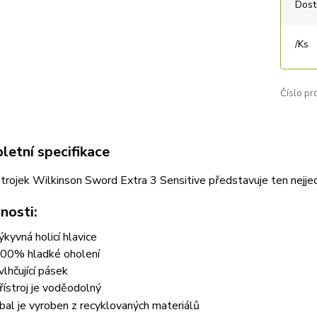
Dost
/
Ks
Číslo pr
etní specifikace
strojek Wilkinson Sword Extra 3 Sensitive představuje ten nejjed
nosti:
ýkyvná holicí hlavice
00% hladké oholení
vlhčující pásek
řístroj je voděodolný
bal je vyroben z recyklovaných materiálů