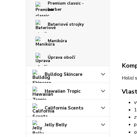
Premium classic -
barber
Bateriové strojky
Manikúra
Úprava obočí
Kompl
Bulldog Skincare
Holicí 
Vlast
Hawaiian Tropic
v
California Scents
1
z
p
Jelly Belly
o