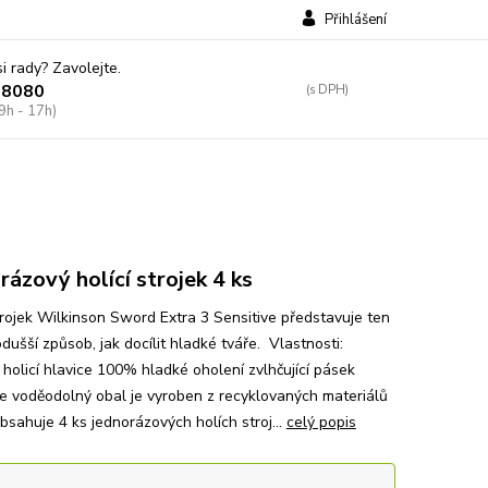
Přihlášení
si rady? Zavolejte.
38080
9h - 17h)
rázový holící strojek 4 ks
trojek Wilkinson Sword Extra 3 Sensitive představuje ten
dušší způsob, jak docílit hladké tváře. Vlastnosti:
holicí hlavice 100% hladké oholení zvlhčující pásek
 je voděodolný obal je vyroben z recyklovaných materiálů
bsahuje 4 ks jednorázových holích stroj...
celý popis