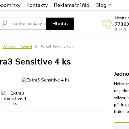
podmínky
Kontakty
Reklamační řád
Blog
Nevíte 
Hledat
7736
(Po-Pá, 
Wilkinson Sword
Extra3 Sensitive 4 ks
ra3 Sensitive 4 ks
Jedno
Holicí s
nejjedno
výkyvná 
přístroj
Balení o