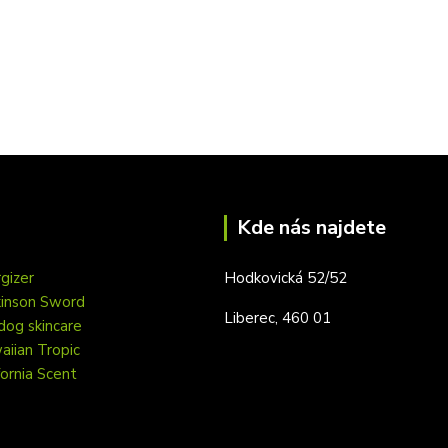
Kde nás najdete
gizer
Hodkovická 52/52
kinson Sword
Liberec, 460 01
dog skincare
iian Tropic
fornia Scent