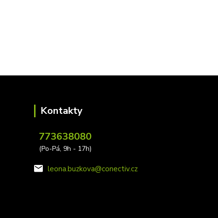
Kontakty
773638080
(Po-Pá, 9h - 17h)
leona.buzkova@conectiv.cz