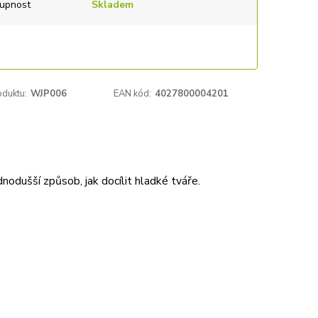
upnost
Skladem
oduktu:
WJP006
EAN kód:
4027800004201
nodušší způsob, jak docílit hladké tváře.