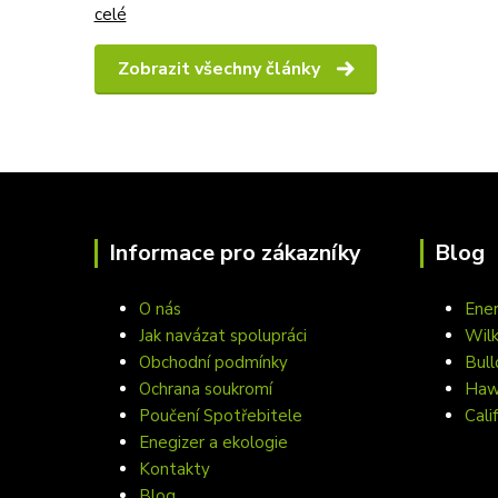
celé
Zobrazit všechny články
Informace pro zákazníky
Blog
O nás
Ener
Jak navázat spolupráci
Wil
Obchodní podmínky
Bull
Ochrana soukromí
Hawa
Poučení Spotřebitele
Cali
Enegizer a ekologie
Kontakty
Blog