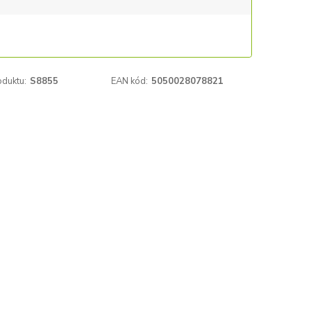
oduktu:
S8855
EAN kód:
5050028078821