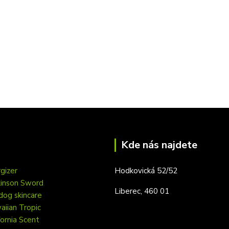
Kde nás najdete
gizer
Hodkovická 52/52
kinson Sword
Liberec, 460 01
dog skincare
iian Tropic
fornia Scent