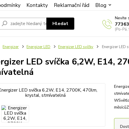
podmínky
Kontakty
Reklamační řád
Blog
Nevíte 
Hledat
7736
(Po-Pá, 
Energizer
Energizer LED
Energizer LED svíčky
Energizer LED s
rgizer LED svíčka 6,2W, E14, 27
ívatelná
Energize
stmívat
WSvětlo
měsícůZá
Dost