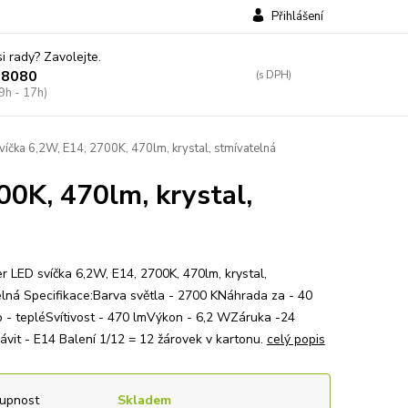
Přihlášení
si rady? Zavolejte.
38080
9h - 17h)
víčka 6,2W, E14, 2700K, 470lm, krystal, stmívatelná
00K, 470lm, krystal,
r LED svíčka 6,2W, E14, 2700K, 470lm, krystal,
elná Specifikace:Barva světla - 2700 KNáhrada za - 40
 - tepléSvítivost - 470 lmVýkon - 6,2 WZáruka -24
vit - E14 Balení 1/12 = 12 žárovek v kartonu.
celý popis
upnost
Skladem