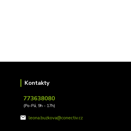
Kontakty
773638080
(Po-Pá, 9h - 17h)
leona.buzkova@conectiv.cz