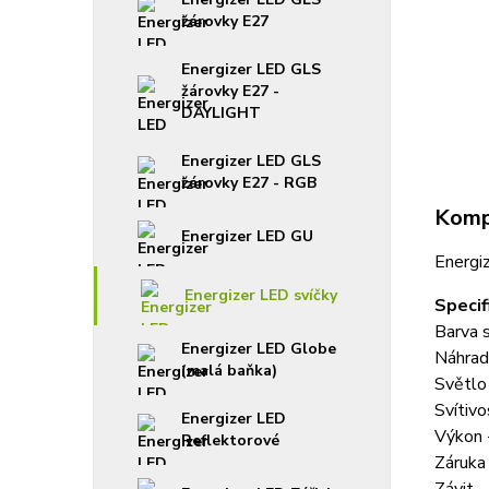
žárovky E27
Energizer LED GLS
žárovky E27 -
DAYLIGHT
Energizer LED GLS
žárovky E27 - RGB
Kompl
Energizer LED GU
Energi
Energizer LED svíčky
Specif
Barva 
Energizer LED Globe
Náhrad
(malá baňka)
Světlo
Svítiv
Energizer LED
Výkon 
Reflektorové
Záruka