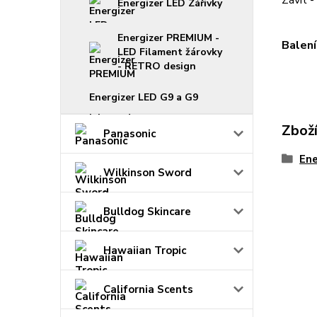
Závit 
Energizer LED Zářivky
Energizer PREMIUM -
Balení
LED Filament žárovky
- RETRO design
Energizer LED G9 a G9
Zboží
Panasonic
Ene
Wilkinson Sword
Bulldog Skincare
Hawaiian Tropic
California Scents