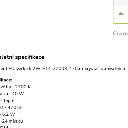
/
ks
Číslo pr
etní specifikace
zer LED svíčka 6,2W, E14, 2700K, 470lm, krystal, stmívatelná
ikace:
světla - 2700 K
a za - 40 W
 - teplé
ost - 470 lm
- 6,2 W
 -24 měsíců