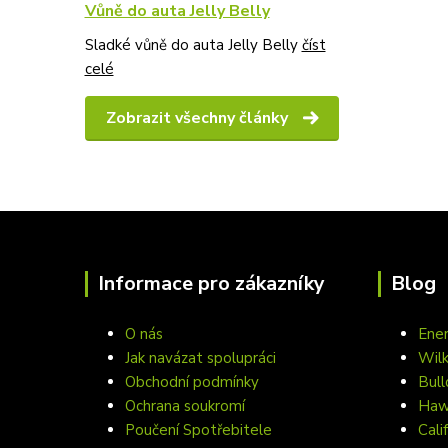
Vůně do auta Jelly Belly
Sladké vůně do auta Jelly Belly
číst
celé
Zobrazit všechny články
Informace pro zákazníky
Blog
O nás
Ener
Jak navázat spolupráci
Wil
Obchodní podmínky
Bull
Ochrana soukromí
Hawa
Poučení Spotřebitele
Cali