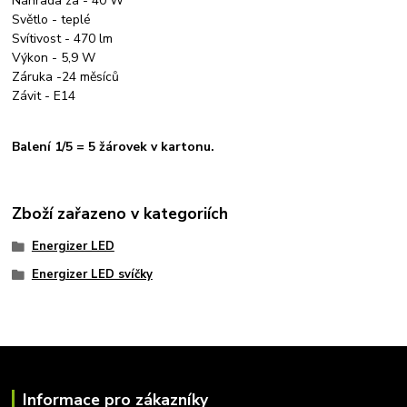
Náhrada za - 40 W
Světlo - teplé
Svítivost - 470 lm
Výkon - 5,9 W
Záruka -24 měsíců
Závit - E14
Balení 1/5 = 5 žárovek v kartonu.
Zboží zařazeno v kategoriích
Energizer LED
Energizer LED svíčky
Informace pro zákazníky