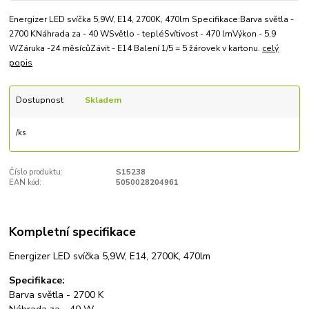
Energizer LED svíčka 5,9W, E14, 2700K, 470lm Specifikace:Barva světla -
2700 KNáhrada za - 40 WSvětlo - tepléSvítivost - 470 lmVýkon - 5,9
WZáruka -24 měsícůZávit - E14 Balení 1/5 = 5 žárovek v kartonu.
celý
popis
Dostupnost
Skladem
/
ks
Číslo produktu:
S15238
EAN kód:
5050028204961
Kompletní specifikace
Energizer LED svíčka 5,9W, E14, 2700K, 470lm
Specifikace:
Barva světla - 2700 K