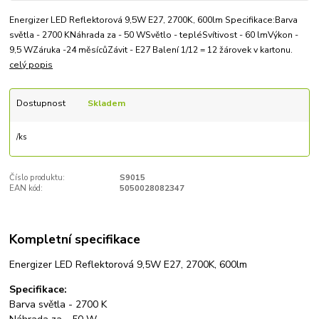
Energizer LED Reflektorová 9,5W E27, 2700K, 600lm Specifikace:Barva
světla - 2700 KNáhrada za - 50 WSvětlo - tepléSvítivost - 60 lmVýkon -
9,5 WZáruka -24 měsícůZávit - E27 Balení 1/12 = 12 žárovek v kartonu.
celý popis
Dostupnost
Skladem
/
ks
Číslo produktu:
S9015
EAN kód:
5050028082347
Kompletní specifikace
Energizer LED Reflektorová 9,5W E27, 2700K, 600lm
Specifikace:
Barva světla - 2700 K