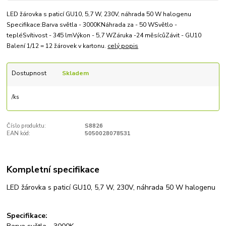
LED žárovka s paticí GU10, 5,7 W, 230V, náhrada 50 W halogenu
Specifikace:Barva světla - 3000KNáhrada za - 50 WSvětlo -
tepléSvítivost - 345 lmVýkon - 5,7 WZáruka -24 měsícůZávit - GU10
Balení 1/12 = 12 žárovek v kartonu.
celý popis
Dostupnost
Skladem
/
ks
Číslo produktu:
S8826
EAN kód:
5050028078531
Kompletní specifikace
LED žárovka s paticí GU10, 5,7 W, 230V, náhrada 50 W halogenu
Specifikace: